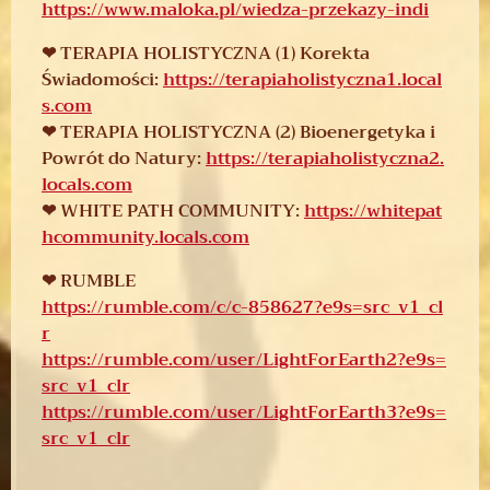
https://www.maloka.pl/wiedza-przekazy-indi​
❤ TERAPIA HOLISTYCZNA (1) Korekta
Świadomości:
https://terapiaholistyczna1.local
s.com
❤ TERAPIA HOLISTYCZNA (2) Bioenergetyka i
Powrót do Natury:
https://terapiaholistyczna2.
locals.com​
❤ WHITE PATH COMMUNITY:
https://whitepat
hcommunity.locals.com
❤ RUMBLE
https://rumble.com/c/c-858627?e9s=src_v1_cl
r
https://rumble.com/user/LightForEarth2?e9s=
src_v1_clr
https://rumble.com/user/LightForEarth3?e9s=
src_v1_clr