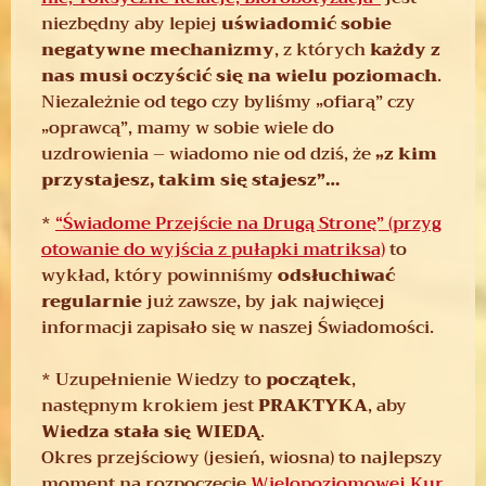
niezbędny aby lepiej
uświadomić sobie
negatywne mechanizmy
, z których
każdy z
nas musi oczyścić się na wielu poziomach
.
Niezależnie od tego czy byliśmy „ofiarą” czy
„oprawcą”, mamy w sobie wiele do
uzdrowienia – wiadomo nie od dziś, że
„z kim
przystajesz, takim się stajesz”…
*
“Świadome Przejście na Drugą Stronę” (przyg
otowanie do wyjścia z pułapki matriksa)
to
wykład, który powinniśmy
odsłuchiwać
regularnie
już zawsze, by jak najwięcej
informacji zapisało się w naszej Świadomości.
* Uzupełnienie Wiedzy to
początek
,
następnym krokiem jest
PRAKTYKA
, aby
Wiedza stała się WIEDĄ
.
Okres przejściowy (jesień, wiosna) to najlepszy
moment na rozpoczęcie
Wielopoziomowej Kur