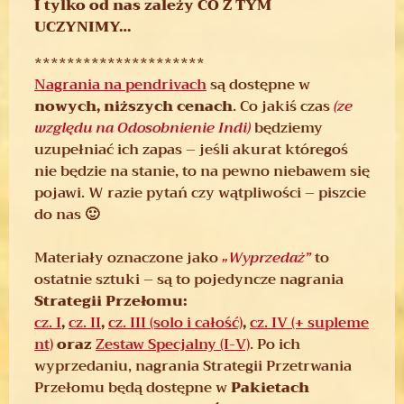
I tylko od nas zależy CO Z TYM
UCZYNIMY…
*********************
Nagrania na pendrivach
są dostępne w
nowych, niższych cenach
. Co jakiś czas
(ze
względu na Odosobnienie Indi)
będziemy
uzupełniać ich zapas – jeśli akurat któregoś
nie będzie na stanie, to na pewno niebawem się
pojawi. W razie pytań czy wątpliwości – piszcie
do nas 🙂
Materiały oznaczone jako
„Wyprzedaż”
to
ostatnie sztuki – są to pojedyncze nagrania
Strategii Przełomu:
cz. I
,
cz. II
,
cz. III (solo i całość)
,
cz. IV (+ supleme
nt)
oraz
Zestaw Specjalny (I-V)
. Po ich
wyprzedaniu, nagrania Strategii Przetrwania
Przełomu będą dostępne w
Pakietach