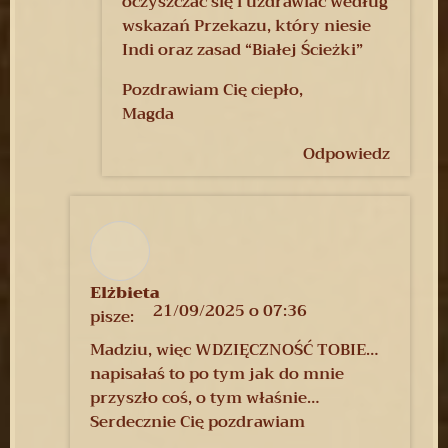
oczyszczać się i uzdrawiać według
wskazań Przekazu, który niesie
Indi oraz zasad “Białej Ścieżki”
Pozdrawiam Cię ciepło,
Magda
Odpowiedz
Elżbieta
21/09/2025 o 07:36
pisze:
Madziu, więc WDZIĘCZNOŚĆ TOBIE…
napisałaś to po tym jak do mnie
przyszło coś, o tym właśnie…
Serdecznie Cię pozdrawiam