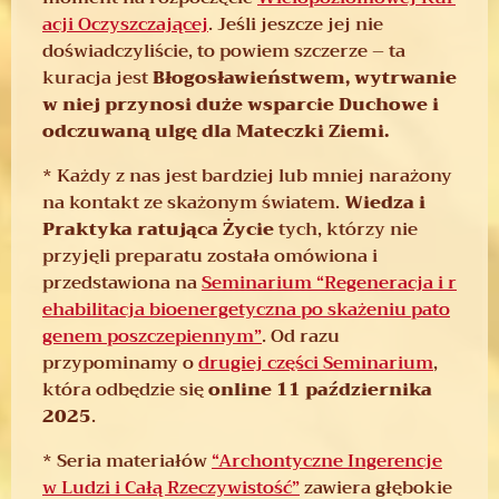
acji Oczyszczającej
. Jeśli jeszcze jej nie
doświadczyliście, to powiem szczerze – ta
kuracja jest
Błogosławieństwem, wytrwanie
w niej przynosi duże wsparcie Duchowe i
odczuwaną ulgę dla Mateczki Ziemi.
* Każdy z nas jest bardziej lub mniej narażony
na kontakt ze skażonym światem.
Wiedza i
Praktyka ratująca Życie
tych, którzy nie
przyjęli preparatu została omówiona i
przedstawiona na
Seminarium “Regeneracja i r
ehabilitacja bioenergetyczna po skażeniu pato
genem poszczepiennym”
. Od razu
przypominamy o
drugiej części Seminarium
,
która odbędzie się
online 11 października
2025
.
* Seria materiałów
“Archontyczne Ingerencje
w Ludzi i Całą Rzeczywistość”
zawiera głębokie