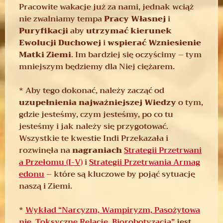
Pracowite wakacje już za nami, jednak wciąż
nie zwalniamy tempa
Pracy Własnej
i
Puryfikacji
aby
utrzymać kierunek
Ewolucji Duchowej
i
wspierać Wzniesienie
Matki Ziemi
. Im bardziej się oczyścimy – tym
mniejszym będziemy dla Niej ciężarem.
* Aby tego dokonać, należy zacząć od
uzupełnienia najważniejszej Wiedzy
o tym,
gdzie jesteśmy, czym jesteśmy, po co tu
jesteśmy i jak należy się przygotować.
Wszystkie te kwestie Indi Przekazała i
rozwinęła na
nagraniach
Strategii Przetrwani
a Przełomu (I-V)
i
Strategii Przetrwania Armag
edonu
– które są kluczowe by pojąć sytuację
naszą i Ziemi.
*
Wykład “Narcyzm, Wampiryzm, Pasożytowa
nie, Toksyczne Relacje, Biorobotyzacja”
jest