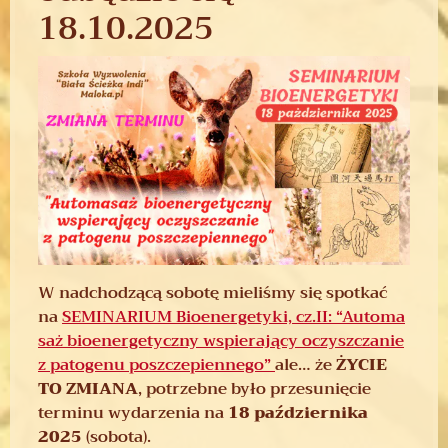
18.10.2025
W nadchodzącą sobotę mieliśmy się spotkać
na
SEMINARIUM Bioenergetyki, cz.II: “Automa
saż bioenergetyczny wspierający oczyszczanie
z patogenu poszczepiennego”
ale… że
ŻYCIE
TO ZMIANA
, potrzebne było przesunięcie
terminu wydarzenia na
18 października
2025
(sobota).