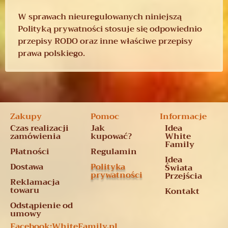
W sprawach nieuregulowanych niniejszą
Polityką prywatności stosuje się odpowiednio
przepisy RODO oraz inne właściwe przepisy
prawa polskiego.
Zakupy
Pomoc
Informacje
Czas realizacji
Jak
Idea
zamówienia
kupować?
White
Family
Płatności
Regulamin
Idea
Dostawa
Polityka
Świata
prywatności
Przejścia
Reklamacja
towaru
Kontakt
Odstąpienie od
umowy
Facebook:
WhiteFamily.pl