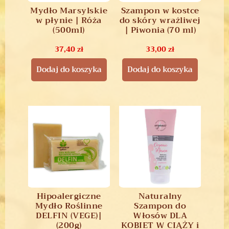
Mydło Marsylskie
Szampon w kostce
w płynie | Róża
do skóry wrażliwej
(500ml)
| Piwonia (70 ml)
37,40
zł
33,00
zł
Dodaj do koszyka
Dodaj do koszyka
Hipoalergiczne
Naturalny
Mydło Roślinne
Szampon do
DELFIN (VEGE)|
Włosów DLA
(200g)
KOBIET W CIĄŻY i