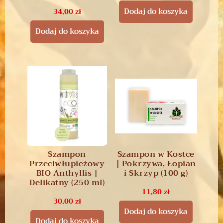
Dodaj do koszyka
34,00
zł
Dodaj do koszyka
Szampon
Szampon w Kostce
Przeciwłupieżowy
| Pokrzywa, Łopian
BIO Anthyllis |
i Skrzyp (100 g)
Delikatny (250 ml)
11,80
zł
30,00
zł
Dodaj do koszyka
Dodaj do koszyka