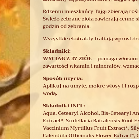
Rdzenni mieszkańcy Tajgi zbierają rośl
Świeżo zebrane zioła zawierają cenne s
godzin od zebrania.
Wszystkie ekstrakty trafiają wprost d
Składniki:
WYCIAG Z 37 ZIÓŁ
– pomaga włosom od
zawartości witamin i minerałów, wzmacni
Sposób użycia:
Aplikuj na umyte, mokre włosy i i rozp
wodą.
Składniki INCI :
Aqua, Cetearyl Alcohol, Bis-Cetearyl 
Extract*, Scutellaria Baicalensis Root 
Vaccinium Myrtillus Fruit Extract*, Sil
Calendula Officinalis Flower Extract*