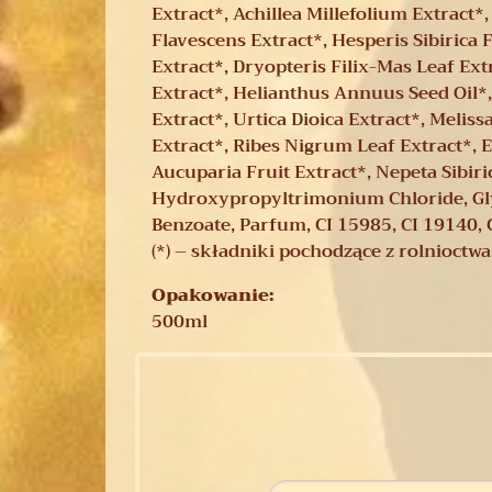
Extract*, Achillea Millefolium Extract*,
Flavescens Extract*, Hesperis Sibirica
Extract*, Dryopteris Filix-Mas Leaf Ex
Extract*, Helianthus Annuus Seed Oil*
Extract*, Urtica Dioica Extract*, Melis
Extract*, Ribes Nigrum Leaf Extract*,
Aucuparia Fruit Extract*, Nepeta Sibir
Hydroxypropyltrimonium Chloride, Glyce
Benzoate, Parfum, CI 15985, CI 19140, 
(*) – składniki pochodzące z rolnioctw
Opakowanie:
500ml