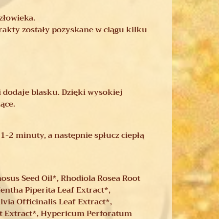
złowieka.
trakty zostały pozyskane w ciągu kilku
 dodaje blasku. Dzięki wysokiej
ące.
1-2 minuty, a następnie spłucz ciepłą
osus Seed Oil*, Rhodiola Rosea Root
entha Piperita Leaf Extract*,
via Officinalis Leaf Extract*,
ot Extract*, Hypericum Perforatum