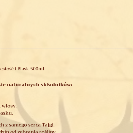
ęstość i Blask 500ml
ie naturalnych składników:
 włosy,
lasku.
h z samego serca Tajgi.
zin od zebrania rośliny.