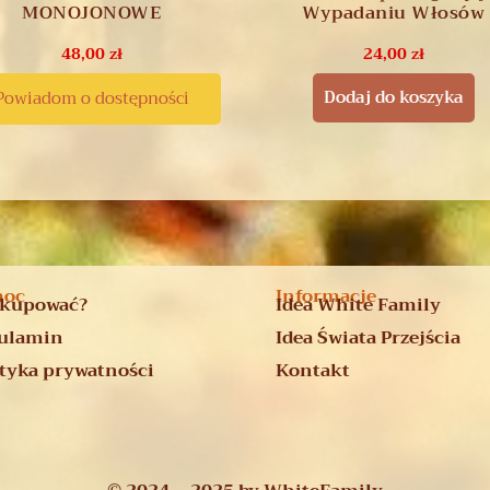
MONOJONOWE
Wypadaniu Włosów
48,00
zł
24,00
zł
Dodaj do koszyka
Powiadom o dostępności
moc
Informacje
 kupować?
Idea White Family
ulamin
Idea Świata Przejścia
ityka prywatności
Kontakt