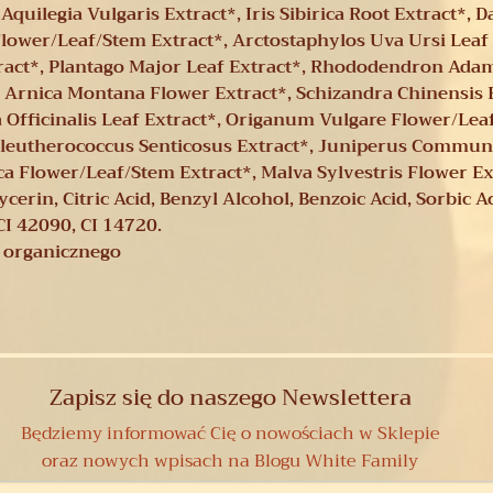
 Aquilegia Vulgaris Extract*, Iris Sibirica Root Extract*,
 Flower/Leaf/Stem Extract*, Arctostaphylos Uva Ursi Leaf
tract*, Plantago Major Leaf Extract*, Rhododendron Adam
, Arnica Montana Flower Extract*, Schizandra Chinensi
sa Officinalis Leaf Extract*, Origanum Vulgare Flower/Lea
 Eleutherococcus Senticosus Extract*, Juniperus Communi
ica Flower/Leaf/Stem Extract*, Malva Sylvestris Flower Ex
rin, Citric Acid, Benzyl Alcohol, Benzoic Acid, Sorbic 
CI 42090, CI 14720.
a organicznego
Zapisz się do naszego Newslettera
Będziemy informować Cię o nowościach w Sklepie
oraz nowych wpisach na Blogu White Family