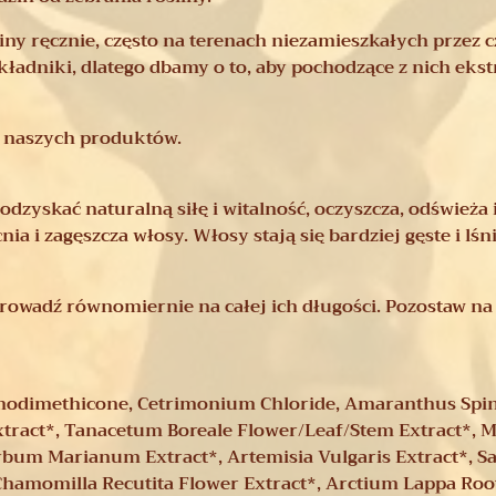
iny ręcznie, często na terenach niezamieszkałych przez c
kładniki, dlatego dbamy o to, aby pochodzące z nich eks
o naszych produktów.
zyskać naturalną siłę i witalność, oczyszcza, odświeża i
a i zagęszcza włosy. Włosy stają się bardziej gęste i lśni
rowadź równomiernie na całej ich długości. Pozostaw na 
Amodimethicone, Cetrimonium Chloride, Amaranthus Spin
Extract*, Tanacetum Boreale Flower/Leaf/Stem Extract*, M
ybum Marianum Extract*, Artemisia Vulgaris Extract*, Sal
, Chamomilla Recutita Flower Extract*, Arctium Lappa Ro