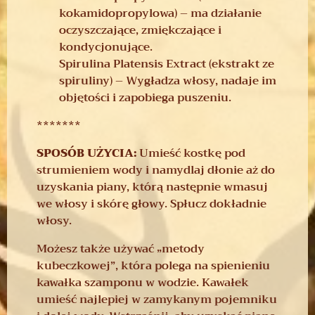
kokamidopropylowa) – ma działanie
oczyszczające, zmiękczające i
kondycjonujące.
Spirulina Platensis Extract (ekstrakt ze
spiruliny) – Wygładza włosy, nadaje im
objętości i zapobiega puszeniu.
*******
SPOSÓB UŻYCIA:
Umieść kostkę pod
strumieniem wody i namydlaj dłonie aż do
uzyskania piany, którą następnie wmasuj
we włosy i skórę głowy. Spłucz dokładnie
włosy.
Możesz także używać „metody
kubeczkowej”, która polega na spienieniu
kawałka szamponu w wodzie. Kawałek
umieść najlepiej w zamykanym pojemniku