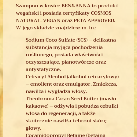
Szampon w kostce BEN&ANNA to produkt
wegański i posiada certyfikaty COSMOS
NATURAL, VEGAN oraz PETA APPROVED.
W jego składzie znajdziesz m. in.:
Sodium Coco Sulfate (SCS) – delikatna
substancja myjąca pochodzenia
roślinnego, posiada właściwości
oczyszczające, pianotwórcze oraz
antystatyczne.
Cetearyl Alcohol (alkohol cetearylowy)
– emolient oraz emulgator. Zmiękcza,
nawilża i wygładza włosy.
Theobroma Cacao Seed Butter (masło
kakaowe) – odżywia i pobudza cebulki
włosa do regeneracji, a także
skutecznie nawilża i chroni skórę
głowy.
Cocamidopropyl Betaine (betaina