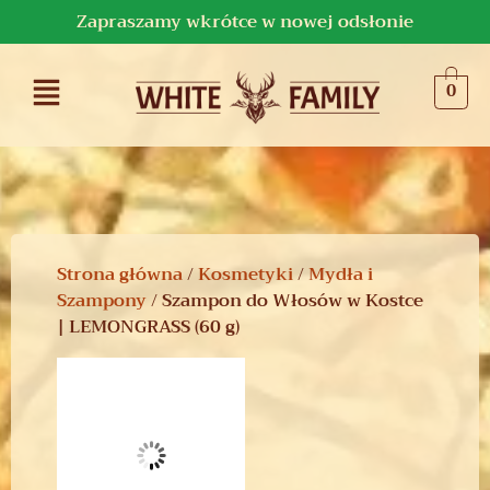
Zapraszamy wkrótce w nowej odsłonie
0
Strona główna
/
Kosmetyki
/
Mydła i
Szampony
/ Szampon do Włosów w Kostce
| LEMONGRASS (60 g)