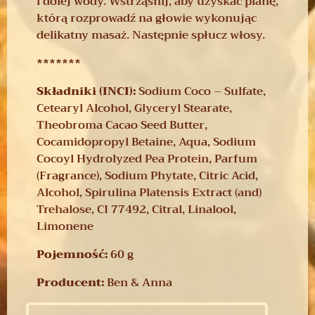
i dolej wody. Wstrząśnij, aby uzyskać pianę,
którą rozprowadź na głowie wykonując
delikatny masaż. Następnie spłucz włosy.
*******
Składniki (INCI):
Sodium Coco – Sulfate,
Cetearyl Alcohol, Glyceryl Stearate,
Theobroma Cacao Seed Butter,
Cocamidopropyl Betaine, Aqua, Sodium
Cocoyl Hydrolyzed Pea Protein, Parfum
(Fragrance), Sodium Phytate, Citric Acid,
Alcohol, Spirulina Platensis Extract (and)
Trehalose, CI 77492, Citral, Linalool,
Limonene
Pojemność:
60 g
Producent:
Ben & Anna