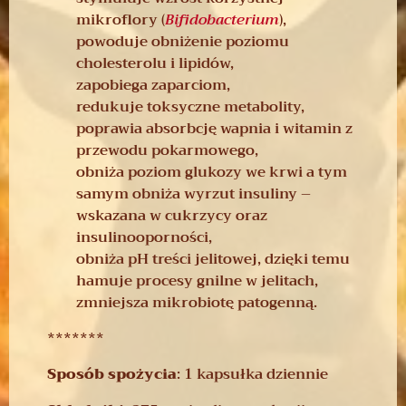
mikroflory (
Bifidobacterium
),
powoduje obniżenie poziomu
cholesterolu i lipidów,
zapobiega zaparciom,
redukuje toksyczne metabolity,
poprawia absorbcję wapnia i witamin z
przewodu pokarmowego,
obniża poziom glukozy we krwi a tym
samym obniża wyrzut insuliny –
wskazana w cukrzycy oraz
insulinooporności,
obniża pH treści jelitowej, dzięki temu
hamuje procesy gnilne w jelitach,
zmniejsza mikrobiotę patogenną.
*******
Sposób spożycia
: 1 kapsułka dziennie