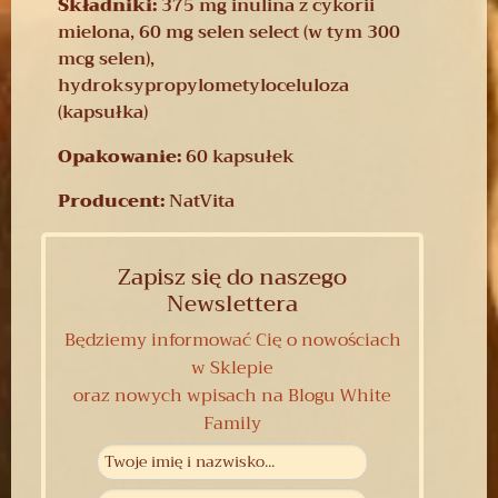
Składniki:
375 mg inulina z cykorii
mielona, 60 mg selen select (w tym 300
mcg selen),
hydroksypropylometyloceluloza
(kapsułka)
Opakowanie:
60 kapsułek
Producent:
NatVita
Zapisz się do naszego
Newslettera
Będziemy informować Cię o nowościach
w Sklepie
oraz nowych wpisach na Blogu White
Family