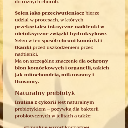
do różnych chorób.
Selen jako przeciwutleniacz
bierze
udział w procesach, w których
przekształca toksyczne nadtlenki w
nietoksyczne związki hydroksylowe
.
Selen w ten sposób
chroni komórki i
tkanki
przed uszkodzeniem przez
nadtlenki.
Ma on szczególne znaczenie dla
ochrony
błon komórkowych i organelli, takich
jak mitochondria, mikrosomy i
lizosomy.
Naturalny prebiotyk
Inulina z cykorii
jest naturalnym
prebiotykiem – pożywką dla bakterii
probiotycznych w jelitach a także:
stymuluje wzrost korzystnej