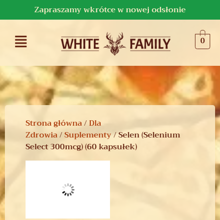
Zapraszamy wkrótce w nowej odsłonie
0
Strona główna
/
Dla
Zdrowia
/
Suplementy
/ Selen (Selenium
Select 300mcg) (60 kapsułek)