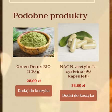
Podobne produkty
Green Detox BIO
NAC N-acetylo-L-
(140 g)
cysteina (90
kapsułek)
28,00
zł
38,80
zł
Dodaj do koszyka
Dodaj do koszyka