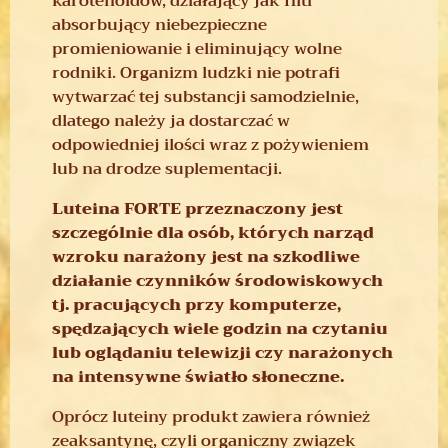
karotenoidów, działający jak filtr
absorbujący niebezpieczne
promieniowanie i eliminujący wolne
rodniki. Organizm ludzki nie potrafi
wytwarzać tej substancji samodzielnie,
dlatego należy ja dostarczać w
odpowiedniej ilości wraz z pożywieniem
lub na drodze suplementacji.
Luteina FORTE przeznaczony jest
szczególnie dla osób, których narząd
wzroku narażony jest na szkodliwe
działanie czynników środowiskowych
tj. pracujących przy komputerze,
spędzających wiele godzin na czytaniu
lub oglądaniu telewizji czy narażonych
na intensywne światło słoneczne.
Oprócz luteiny produkt zawiera również
zeaksantynę, czyli organiczny związek