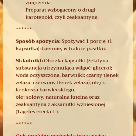
zmęczenia
Preparat wzbogacony o drugi
karotenoid, czyli zeaksantynę.
******
Sposób spożycia:
Spożywać 1 porcję (1
kapsułka) dziennie, w trakcie posiłku.
Składniki:
Otoczka kapsułki (żelatyna,
substancja utrzymująca wilgoć: glicerol;
woda oczyszczona, barwniki: czarny tlenek
żelaza, czerwony tlenek żelaza), olej z
krokosza barwierskiego,
olej sojowy, naturalna luteina oraz
zeaksantyna z aksamitki wzniesionej
(Tagetes erecta L.).
******
Opis produktu pochodzi z bazy wiedzy