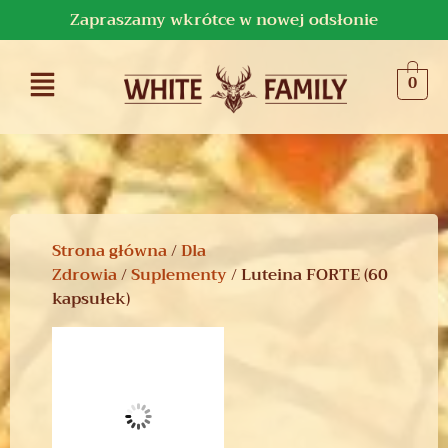
Zapraszamy wkrótce w nowej odsłonie
0
Strona główna
/
Dla
Zdrowia
/
Suplementy
/ Luteina FORTE (60
kapsułek)