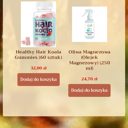
Healthy Hair Koala
Oliwa Magnezowa
Gummies (60 sztuk)
(Olejek
Magnezowy) (250
ml)
32,00
zł
24,70
zł
Dodaj do koszyka
Dodaj do koszyka