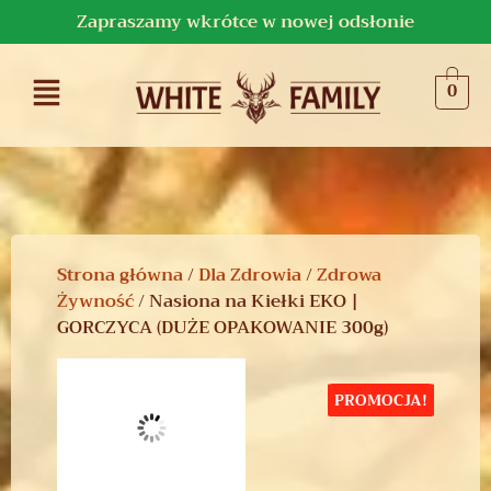
Zapraszamy wkrótce w nowej odsłonie
0
Strona główna
/
Dla Zdrowia
/
Zdrowa
Żywność
/ Nasiona na Kiełki EKO |
GORCZYCA (DUŻE OPAKOWANIE 300g)
PROMOCJA!