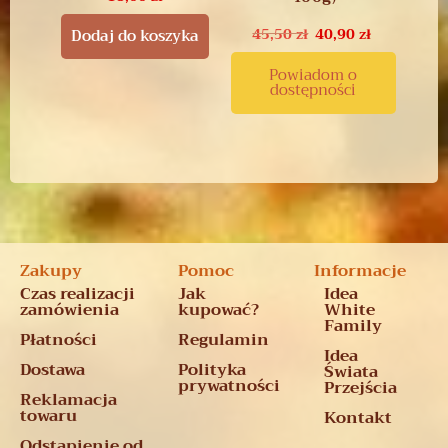
45,50
zł
40,90
zł
Dodaj do koszyka
Powiadom o
dostępności
Zakupy
Pomoc
Informacje
Czas realizacji
Jak
Idea
zamówienia
kupować?
White
Family
Płatności
Regulamin
Idea
Dostawa
Polityka
Świata
prywatności
Przejścia
Reklamacja
towaru
Kontakt
Odstąpienie od