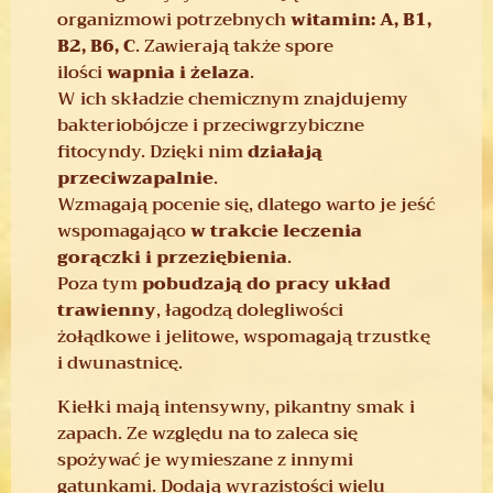
organizmowi potrzebnych
witamin: A, B1,
B2, B6, C
. Zawierają także spore
ilości
wapnia i żelaza
.
W ich składzie chemicznym znajdujemy
bakteriobójcze i przeciwgrzybiczne
fitocyndy. Dzięki nim
działają
przeciwzapalnie
.
Wzmagają pocenie się, dlatego warto je jeść
wspomagająco
w trakcie leczenia
gorączki i przeziębienia
.
Poza tym
pobudzają do pracy układ
trawienny
, łagodzą dolegliwości
żołądkowe i jelitowe, wspomagają trzustkę
i dwunastnicę.
Kiełki mają intensywny, pikantny smak i
zapach. Ze względu na to zaleca się
spożywać je wymieszane z innymi
gatunkami. Dodają wyrazistości wielu