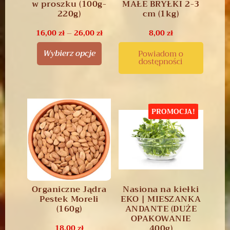
w proszku (100g-
MAŁE BRYŁKI 2-3
220g)
cm (1kg)
16,00
zł
–
26,00
zł
8,00
zł
Wybierz opcje
Powiadom o
dostępności
PROMOCJA!
Organiczne Jądra
Nasiona na kiełki
Pestek Moreli
EKO | MIESZANKA
(160g)
ANDANTE (DUŻE
OPAKOWANIE
400g)
18,00
zł