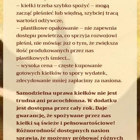
– kiełki trzeba szybko spożyć – mogą
zacząć pleśnieć lub więdną, szybciej tracą
wartości odżywcze,
– plastikowe opakowanie – nie zapewnia
dostępu powietrza, co sprzyja rozwojowi
pleśni, nie mówiąc już o tym, że zwiększa
ilość produkowanych przez nas
plastikowych śmieci…
– wysoka cena – częste kupowanie
gotowych kiełków to spory wydatek,
zdecydowanie mniej zapłacimy za nasiona.
Samodzielna uprawa kiełków nie jest
trudna ani pracochłonna. W dodatku
jest dostępna przez cały rok.
Daje
gwarancję, że spożywane przez nas
kiełki są świeże i pełnowartościowe!
Różnorodność dostępnych nasion
sprawia, że możemy próbować różnych