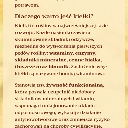
potrawom.
Dlaczego warto jeść kiełki?
Kiełki to rośliny w najwcześniejszej fazie
rozwoju. Każde nasionko zawiera
skumulowane składniki odżywcze,
niezbędne do wytworzenia pierwszych
pędów rośliny:
witaminy, enzymy,
składniki mineralne, cenne białka,
tłuszcze oraz błonnik.
Zasłużenie więc
kiełki są nazywane bombą witaminową.
Stanowią tzw.
żywność funkcjonalną
,
która pozwala uzupełnić niedobory
składników mineralnych i witamin,
wspomaga funkcjonowanie układu
odpornościowego, wykazuje działanie
antynowotworowe oraz zmniejsza ryzyko
zachorowań na choroby cywilizacyjne.