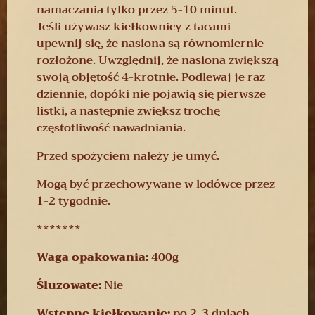
namaczania tylko przez 5-10 minut.
Jeśli używasz kiełkownicy z tacami
upewnij się, że nasiona są równomiernie
rozłożone. Uwzględnij, że nasiona zwiększą
swoją objętość 4-krotnie. Podlewaj je raz
dziennie, dopóki nie pojawią się pierwsze
listki, a następnie zwiększ trochę
częstotliwość nawadniania.
Przed spożyciem należy je umyć.
Mogą być przechowywane w lodówce przez
1-2 tygodnie.
*******
Waga opakowania:
400g
Śluzowate:
Nie
Wstępne kiełkowanie:
po 2-3 dniach