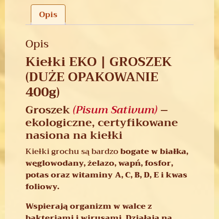
Opis
Opis
Kiełki EKO | GROSZEK
(DUŻE OPAKOWANIE
400g)
Groszek
(Pisum Sativum)
–
ekologiczne, certyfikowane
nasiona na kiełki
Kiełki grochu są bardzo
bogate w białka,
węglowodany, żelazo, wapń, fosfor,
potas oraz witaminy A, C, B, D, E i kwas
foliowy.
Wspierają organizm w walce z
bakteriami i wirusami. Działają na