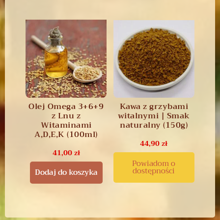
Olej Omega 3+6+9
Kawa z grzybami
z Lnu z
witalnymi | Smak
Witaminami
naturalny (150g)
A,D,E,K (100ml)
44,90
zł
41,00
zł
Powiadom o
dostępności
Dodaj do koszyka