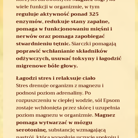
wiele funkcji w organizmie, w tym
reguluje aktywność ponad 325
enzymów
,
redukuje stany zapalne,
pomaga w funkcjonowaniu mięśni i
nerwów oraz pomaga zapobiegać
stwardnieniu tętnic.
Siarczki pomagają
poprawić wchłanianie składników
odżywczych, usuwać toksyny i łagodzić
migrenowe bóle głowy.
Łagodzi stres i relaksuje ciało
Stres drenuje organizm z magnezu i
podnosi poziom adrenaliny. Po
rozpuszczeniu w ciepłej wodzie, sól Epsom
zostaje wchłonięta przez skórę i uzupełnia
poziom magnezu w organizmie.
Magnez
pomaga wytwarzać w mózgu
serotoninę
, substancję wzmagającą
nastrój, która wywołuje uczucie spokoju i