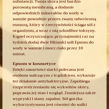
substancji. Twoja skóra jest bardzo
porowatą membraną, a dodanie
odpowiednich minerałów do wody w
wannie powoduje proces zwany odwróconą
osmozą, który w rzeczywistości ściąga sól z
organizmu, a wraz z nią szkodliwe toksyny.
Kąpiel oczyszczająca: przynajmniej raz na
tydzień dodaj dwie filiżanki soli Epsom do
wody w wannie i mocz ciało przez 10
minut.
Epsom w kosmetyce
Dzięki zawartości siarki polecana jest
osobom walczącym z trądzikiem, wykazuje
też działanie antybakteryjne. Zapobiega
rozprzestrzenianiu się wykwitów skóry,
poprawia jej stan i wygląd. Zmniejsza także
wypryski i stany zapalne. Sól gorzka
wykorzystywana jest również do walki