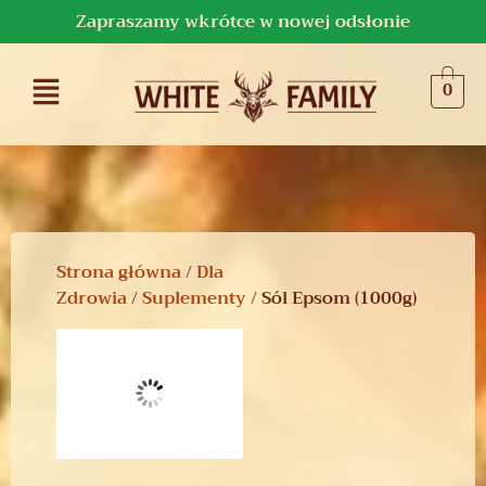
Zapraszamy wkrótce w nowej odsłonie
0
Strona główna
/
Dla
Zdrowia
/
Suplementy
/ Sól Epsom (1000g)