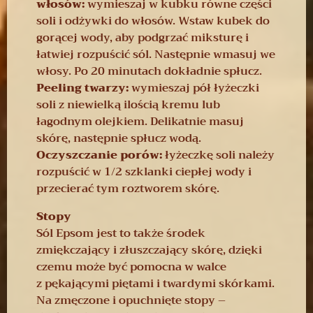
włosów:
wymieszaj w kubku równe części
soli i odżywki do włosów. Wstaw kubek do
gorącej wody, aby podgrzać miksturę i
łatwiej rozpuścić sól. Następnie wmasuj we
włosy. Po 20 minutach dokładnie spłucz.
Peeling twarzy:
wymieszaj pół łyżeczki
soli z niewielką ilością kremu lub
łagodnym olejkiem. Delikatnie masuj
skórę, następnie spłucz wodą.
Oczyszczanie porów:
łyżeczkę soli należy
rozpuścić w 1/2 szklanki ciepłej wody i
przecierać tym roztworem skórę.
Stopy
Sól Epsom jest to także środek
zmiękczający i złuszczający skórę, dzięki
czemu może być pomocna w walce
z pękającymi piętami i twardymi skórkami.
Na zmęczone i opuchnięte stopy –