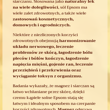
siarczanu. Stosowana jako
naturalny lek
na wiele dolegliwości
, sól Epsom ma
wiele zalet zdrowotnych, a także wiele
zastosowań kosmetycznych,
domowych i ogrodniczych.
Niektóre z niezliczonych korzyści
zdrowotnych obejmują
harmonizowanie
układu nerwowego, leczenie
problemów ze skórą, łagodzenie bólu
pleców i bólów kończyn, łagodzenie
napięcia mięśni, gojenie ran, leczenie
przeziębień i przekrwienia oraz
wyciąganie toksyn z organizmu.
Badania wykazały, że magnez i siarczan są
łatwo wchłaniane przez skórę, dzięki
czemu kąpiele solne Epsom stają się
łatwym i idealnym sposobem na czerpanie
korzyści zdrowotnych.
Magnez
odgrywa