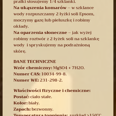
pralki stosujemy 1/4 szklanki.
Na ukąszenia komarów
– w szklance
wody rozpuszczamy 2 łyżki soli Epsom,
moczymy gazę lub pieluszkę i robimy
okłady.
Na oparzenia słoneczne
– jak wyżej
robimy roztwór z 2 łyżek soli na szklankę
wody i spryskujemy na podrażnioną
skórę.
DANE TECHNICZNE
Wzór chemiczny:
MgSO4 + 7H2O.
Numer CAS:
10034-99-8.
Numer WE:
231-298-2.
Właściwości fizyczne i chemiczne:
Postać:
ciało stałe.
Kolor:
biały.
Zapach:
bezwonny.
Temperatura topnienia:
rozkład >150°C.