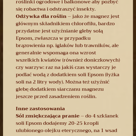
roślinki ogrodowe i balkonowe aby pozbyć
się robactwa i odstraszyć insekty.
Odżywka dla roślin
– jako że magnez jest
głównym składnikiem chlorofilu, bardzo
przydatne jest użyźnianie gleby solą
Epsom, zwłaszcza w przypadku
brązowienia np. iglaków lub trawników, ale
generalnie wspomaga ona wzrost
wszelkich kwiatów (również doniczkowych)
czy warzyw: raz na jakiś czas wystarczy je
podlać wodą z dodatkiem soli Epsom (łyżka
soli na 2 litry wody). Można też użyźnić
glebę dodatkiem siarczanu magnezu
jeszcze przed zasadzeniem roślin.
Inne zastosowania
Sól zmiękczająca pranie
– do 4 szklanek
soli Epsom dodajemy 20-25 kropli
ulubionego olejku eterycznego, na 1 wsad