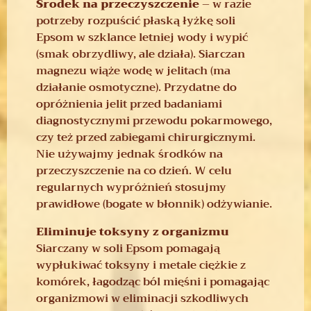
Środek na przeczyszczenie
– w razie
potrzeby rozpuścić płaską łyżkę soli
Epsom w szklance letniej wody i wypić
(smak obrzydliwy, ale działa). Siarczan
magnezu wiąże wodę w jelitach (ma
działanie osmotyczne). Przydatne do
opróżnienia jelit przed badaniami
diagnostycznymi przewodu pokarmowego,
czy też przed zabiegami chirurgicznymi.
Nie używajmy jednak środków na
przeczyszczenie na co dzień. W celu
regularnych wypróżnień stosujmy
prawidłowe (bogate w błonnik) odżywianie.
Eliminuje toksyny z organizmu
Siarczany w soli Epsom pomagają
wypłukiwać toksyny i metale ciężkie z
komórek, łagodząc ból mięśni i pomagając
organizmowi w eliminacji szkodliwych