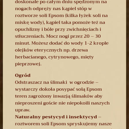
doskonale po całym dniu spędzonym na
nogach odpręży nas kąpiel stóp w
roztworze soli Epsom (kilka łyżek soli na
miskę wody), kąpiel taka pomoże też na
opuchlizny i bóle przy zwichnięciach i
stłuczeniach. Mocz nogi przez 20 – 30
minut. Możesz dodać do wody 1-2 krople
olejków eterycznych np. drzewa
herbacianego, cytrynowego, mięty
pieprzowej.
Ogród
Odstraszacz na ślimaki w ogrodzie –
wystarczy dokoła posypać solą Epsom
teren zagrożony inwazją ślimaków aby
nieproszeni goście nie niepokoili naszych
upraw.
Naturalny pestycyd i insektycyd
–
roztworem soli Epsom spryskujemy nasze