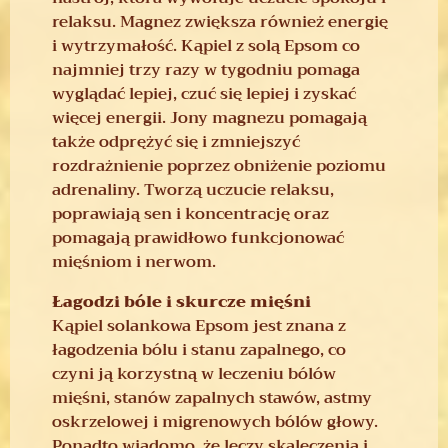
relaksu. Magnez zwiększa również energię
i wytrzymałość. Kąpiel z solą Epsom co
najmniej trzy razy w tygodniu pomaga
wyglądać lepiej, czuć się lepiej i zyskać
więcej energii. Jony magnezu pomagają
także odprężyć się i zmniejszyć
rozdrażnienie poprzez obniżenie poziomu
adrenaliny. Tworzą uczucie relaksu,
poprawiają sen i koncentrację oraz
pomagają prawidłowo funkcjonować
mięśniom i nerwom.
Łagodzi bóle i skurcze mięśni
Kąpiel solankowa Epsom jest znana z
łagodzenia bólu i stanu zapalnego, co
czyni ją korzystną w leczeniu bólów
mięśni, stanów zapalnych stawów, astmy
oskrzelowej i migrenowych bólów głowy.
Ponadto wiadomo, że leczy skaleczenia i