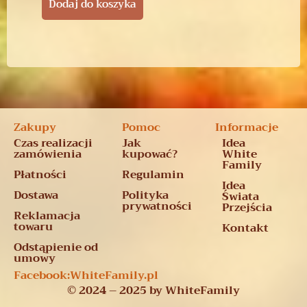
Dodaj do koszyka
Zakupy
Pomoc
Informacje
Czas realizacji
Jak
Idea
zamówienia
kupować?
White
Family
Płatności
Regulamin
Idea
Dostawa
Polityka
Świata
prywatności
Przejścia
Reklamacja
towaru
Kontakt
Odstąpienie od
umowy
Facebook:
WhiteFamily.pl
© 2024 – 2025 by WhiteFamily