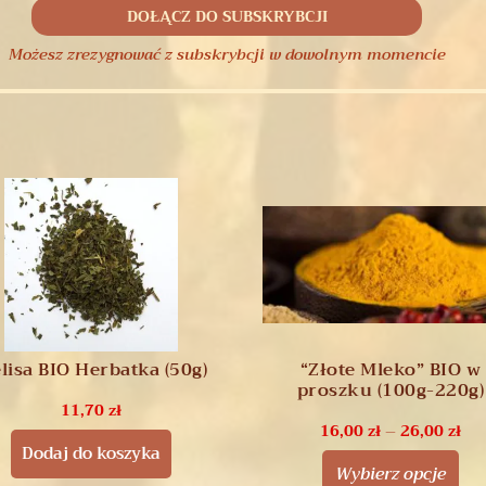
Możesz zrezygnować z subskrybcji w dowolnym momencie
lisa BIO Herbatka (50g)
“Złote Mleko” BIO w
proszku (100g-220g)
11,70
zł
16,00
zł
–
26,00
zł
Dodaj do koszyka
Wybierz opcje