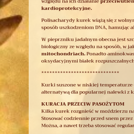
względu na ich działanie
przeciwutle
kardioprotekcyjne.
Polisacharydy kurek wiążą się z woln
sposób uszkodzeniom DNA, hamując ak
W pieprzniku jadalnym obecna jest szcz
biologiczny ze względu na sposób, w ja
mitochondriach.
Ponadto aminokwas t
oksydacyjnymi białek rozpuszczalnych
*****************************
Kurki suszone w niskiej temperaturze (
alternatywą dla popularnej nalewki z 
KURACJA PRZECIW PASOŻYTOM
Kilka kurek rozgnieść w moździerzu n
Stosować codziennie przed snem przez 2
Można, a nawet trzeba stosować regular