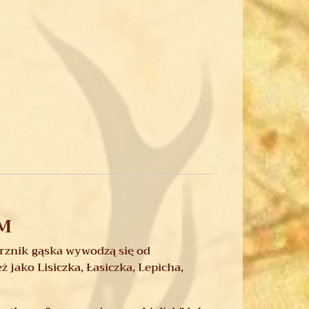
OM
prznik gąska wywodzą się od
jako Lisiczka, Łasiczka, Lepicha,