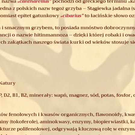
, nazwa
„cantharellus”
pochodzi od greckiego terminu „ka
 jedna z polskich nazw tegoż grzyba – Stągiewka jadalna 
tomiast epitet gatunkowy
„cibarius”
to łacińskie słowo o
ym i smacznym grzybem, to posiada mnóstwo dobroczynnyc
ncji o nazwie hitinmannoza – dzięki której robaki i owa
h zakątkach naszego świata kurki od wieków stosuje się
Natury
P, D2, B1, B2, minerały: wapń, magnez, sód, potas, fosfor, 
zków fenolowych i kwasów organicznych,
flawonoidy, kwas
ny (tokoferole), aminokwasy, enzymy, biopierwiastki, k
rukturze polifenolowej, odgrywają kluczową rolę w enz