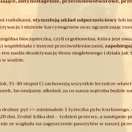
niające, antymutagenne, przeciwnowotworowe, prze
ymi rodnikami,
stymulują układ odpornościowy
lub in
tywację i stężenie karcynogenów oraz ograniczając r
ególna biocząsteczka, czyli ergotioneina, która jest uw
ki współdziała z innymi przeciwutleniaczami,
zapobiega
en nasila dezaktywację tlenu singletowego i działa jak
 w wodzie.
ok.35-40 stopni C) zachowują wszystkie lecznicze właściw
kurek, bo omijamy alkohol, za co nasza wątroba będzie n
a drobny pył >> minimalnie 1 łyżeczka pyłu kurkowego, 
0 dni. Zrobić kilka dni – tydzień przerwy, a następnie p
nie ze względu na zagęszczenie pasożytów w naszej przes