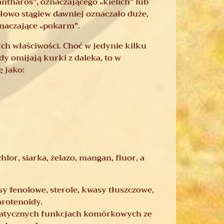
ntharos”, oznaczającego „kielich” lub
(słowo stągiew dawniej oznaczało duże,
znaczające „pokarm”.
h właściwości. Choć w jedynie kilku
dy omijają kurki z daleka, to w
 jako:
chlor, siarka, żelazo, mangan, fluor, a
y fenolowe, sterole, kwasy tłuszczowe,
arotenoidy.
ymatycznych funkcjach komórkowych ze