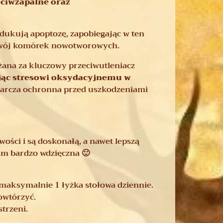
ciwzapalne oraz
dukują apoptozę, zapobiegając w ten
ozwój komórek nowotworowych.
ażana za kluczowy przeciwutleniacz
jąc stresowi oksydacyjnemu w
 tarcza ochronna przed uszkodzeniami
ości i są doskonałą, a nawet lepszą
am bardzo wdzięczna 🙂
maksymalnie 1 łyżka stołowa dziennie.
owtórzyć.
trzeni.