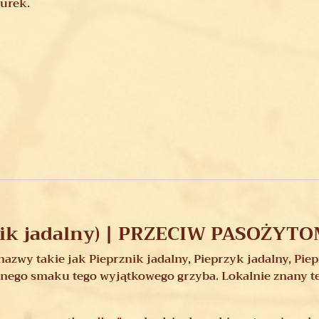
kurek.
nik jadalny) | PRZECIW PASOŻYT
nazwy takie jak Pieprznik jadalny, Pieprzyk jadalny, Pie
ego smaku tego wyjątkowego grzyba. Lokalnie znany też 