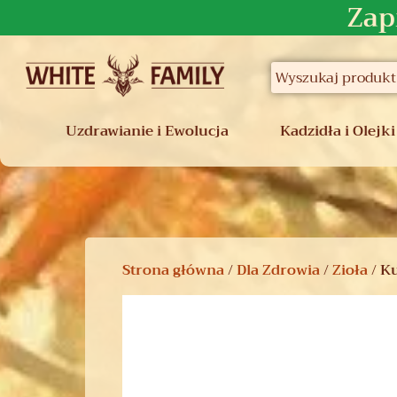
Zap
Uzdrawianie i Ewolucja
Kadzidła i Olejki
Strona główna
/
Dla Zdrowia
/
Zioła
/ K