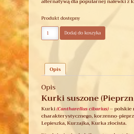
alternatywą dla popularnej nalewki z 
Produkt dostępny
Dodaj do koszyka
Opis
Opis
Kurki suszone (Pieprz
Kurki
(Cantharellus
cibarius
)
– polskie 
charakterystycznego, korzenno-pieprzn
Lepieszka, Kurzajka, Kurka złocista.