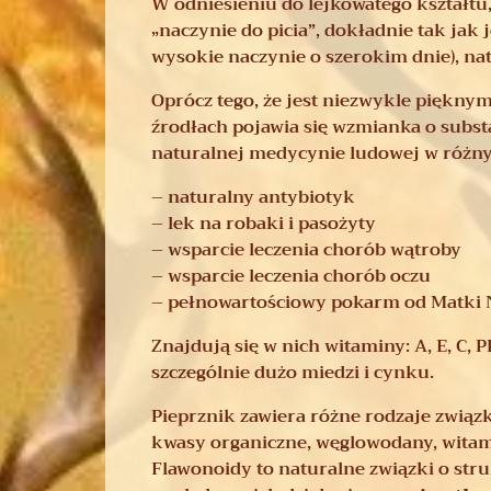
W odniesieniu do lejkowatego kształtu
„naczynie do picia”, dokładnie tak jak
wysokie naczynie o szerokim dnie), na
Oprócz tego, że jest niezwykle piękn
źrodłach pojawia się wzmianka o substa
naturalnej medycynie ludowej w różnyc
– naturalny antybiotyk
– lek na robaki i pasożyty
– wsparcie leczenia chorób wątroby
– wsparcie leczenia chorób oczu
– pełnowartościowy pokarm od Matki 
Znajdują się w nich witaminy: A, E, C, P
szczególnie dużo miedzi i cynku.
Pieprznik zawiera różne rodzaje zwią
kwasy organiczne, węglowodany, witami
Flawonoidy to naturalne związki o st