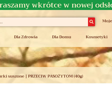
raszamy wkrótce w nowej odsł
Moje
Dla Zdrowia
Dla Domu
Kosmetyki
urki suszone | PRZECIW PASOŻYTOM (40g)