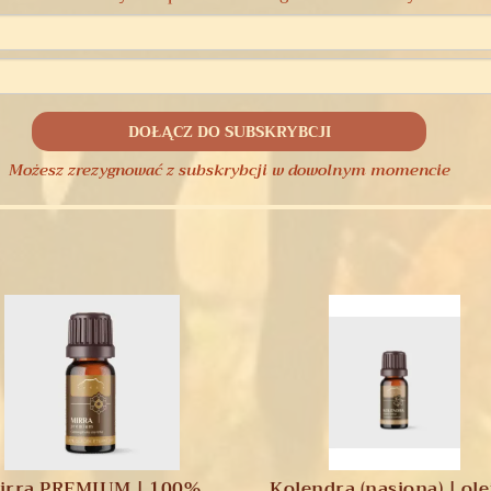
Możesz zrezygnować z subskrybcji w dowolnym momencie
irra PREMIUM | 100%
Kolendra (nasiona) | ol