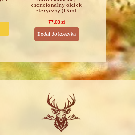
esencjonalny olejek
eteryczny (15ml)
77,00
zł
i
Dodaj do koszyka