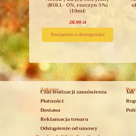
(ROLL- ON, rozczyn 5%)
o
(10ml)
28,90
zł
Powiadom o dostępności
Zakupy
Po
Czas realizacji zamówienia
Jak
Płatności
Reg
Dostawa
Pol
Reklamacja towaru
Odstąpienie od umowy