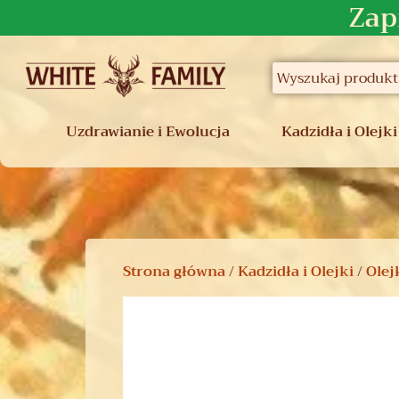
Zap
Uzdrawianie i Ewolucja
Kadzidła i Olejki
Strona główna
/
Kadzidła i Olejki
/
Olej