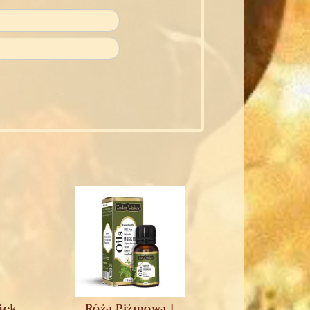
ejek
Róża Piżmowa |