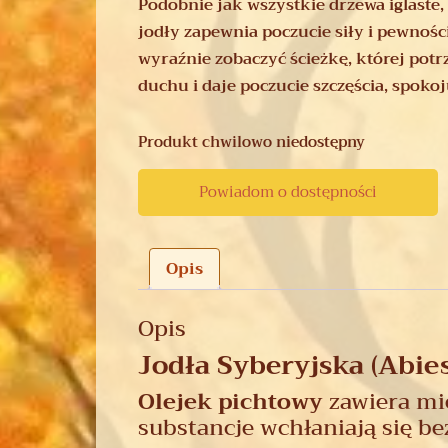
Podobnie jak wszystkie drzewa iglaste,
jodły zapewnia poczucie siły i pewnośc
wyraźnie zobaczyć ścieżkę, której pot
duchu i daje poczucie szczęścia, spokoju
Produkt chwilowo niedostępny
Powiadom o dostępności
Opis
Opis
Jodła Syberyjska (Abies
Olejek pichtowy
zawiera mię
substancje wchłaniają się be