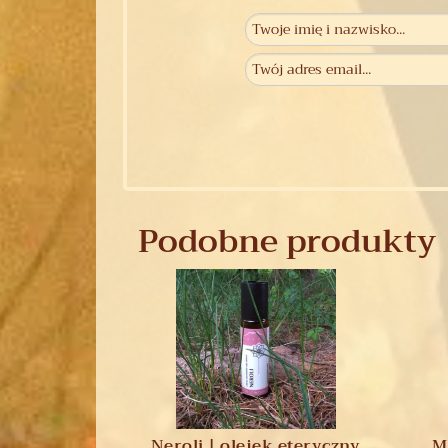
Podobne produkty
Neroli | olejek eteryczny
M