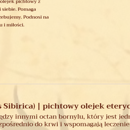
 olejek pichtowy z
i siebie. Pomaga
rzebujemy. Podnosi na
 i miłości.
 Sibirica) | pichtowy olejek etery
dzy innymi octan bornylu, który jest jed
zpośrednio do krwi i wspomagają leczenie