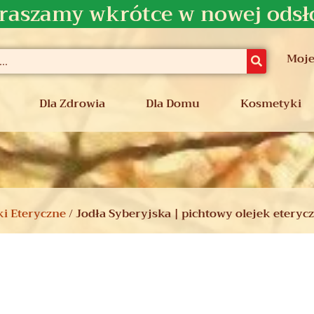
raszamy wkrótce w nowej odsł
Moje
Dla Zdrowia
Dla Domu
Kosmetyki
ki Eteryczne
/ Jodła Syberyjska | pichtowy olejek eteryc