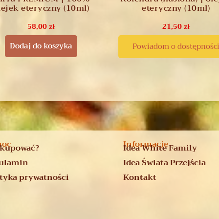
lejek eteryczny (10ml)
eteryczny (10ml)
58,00
zł
21,50
zł
Dodaj do koszyka
Powiadom o dostępnośc
moc
Informacje
 kupować?
Idea White Family
ulamin
Idea Świata Przejścia
ityka prywatności
Kontakt