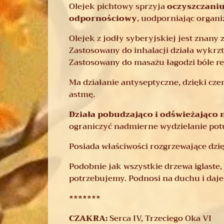
Olejek pichtowy sprzyja
oczyszczaniu
odpornościowy
, uodporniając organi
Olejek z jodły syberyjskiej jest znany
Zastosowany do inhalacji działa wykrzt
Zastosowany do masażu łagodzi bóle r
Ma działanie antyseptyczne, dzięki cz
astmę.
Działa pobudzająco i odświeżająco
ograniczyć nadmierne wydzielanie potu
Posiada właściwości rozgrzewające dzi
Podobnie jak wszystkie drzewa iglaste,
potrzebujemy. Podnosi na duchu i daje 
*******
CZAKRA:
Serca IV, Trzeciego Oka VI