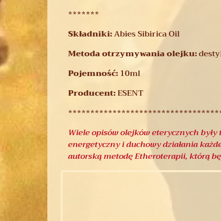
*******
Składniki:
Abies Sibirica Oil
Metoda otrzymywania olejku:
destyl
Pojemność:
10
ml
Producent:
ESENT
**********************************
Wiele opisów olejków eterycznych były t
energetyczny i duchowy działania każde
autorską metodę Etheroterapii, którą 