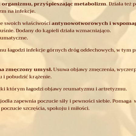
 organizmu, przyśpieszając metabolizm
. Działa też
zm na infekcje.
 ze swoich właściwości
antynowotworowych i wspomaga
uśnie. Dodany do kąpieli działa wzmacniająco.
eumatyczne.
emu łagodzi infekcje górnych dróg oddechowych, w tym pr
 na zmęczony umysł.
Usuwa objawy zmęczenia, wyczerp
 i pobudzić krążenie.
ęki którym łagodzi objawy reumatyzmu i artretyzmu.
 jodła zapewnia poczucie siły i pewności siebie. Pomaga 
poczucie szczęścia, spokoju i miłości.