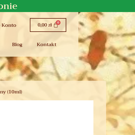
onie
0,00
zł
 Konto
Blog
Kontakt
zny (10ml)