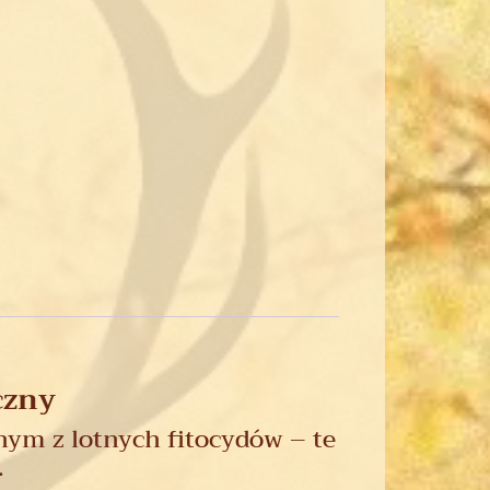
czny
nym z lotnych fitocydów – te
.