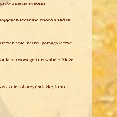
 pozytywnie na
system
jących leczenie chorób skóry.
zeziębienie, kaszel, pomaga leczyć
ania nerwowego i nerwobóle. Może
wyraźnie zobaczyć ścieżkę, której