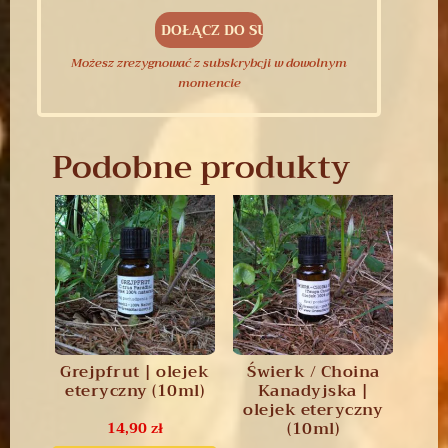
Możesz zrezygnować z subskrybcji w dowolnym
momencie
Podobne produkty
Grejpfrut | olejek
Świerk / Choina
eteryczny (10ml)
Kanadyjska |
olejek eteryczny
(10ml)
14,90
zł