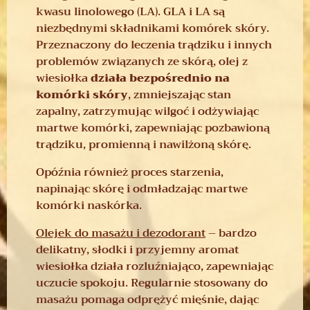
kwasu linolowego (LA). GLA i LA są
niezbędnymi składnikami komórek skóry.
Przeznaczony do leczenia trądziku i innych
problemów związanych ze skórą, olej z
wiesiołka
działa bezpośrednio na
komórki skóry
, zmniejszając stan
zapalny, zatrzymując wilgoć i odżywiając
martwe komórki, zapewniając pozbawioną
trądziku, promienną i nawilżoną skórę.
Opóźnia również proces starzenia,
napinając skórę i odmładzając martwe
komórki naskórka.
Olejek do masażu i dezodorant
– bardzo
delikatny, słodki i przyjemny aromat
wiesiołka działa rozluźniająco, zapewniając
uczucie spokoju. Regularnie stosowany do
masażu pomaga odprężyć mięśnie, dając