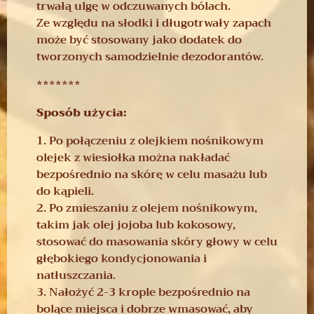
trwałą ulgę w odczuwanych bólach.
Ze względu na słodki i długotrwały zapach
może być stosowany jako dodatek do
tworzonych samodzielnie dezodorantów.
*******
Sposób użycia:
1. Po połączeniu z olejkiem nośnikowym
olejek z wiesiołka można nakładać
bezpośrednio na skórę w celu masażu lub
do kąpieli.
2. Po zmieszaniu z olejem nośnikowym,
takim jak olej jojoba lub kokosowy,
stosować do masowania skóry głowy w celu
głębokiego kondycjonowania i
natłuszczania.
3. Nałożyć 2-3 krople bezpośrednio na
bolące miejsca i dobrze wmasować, aby