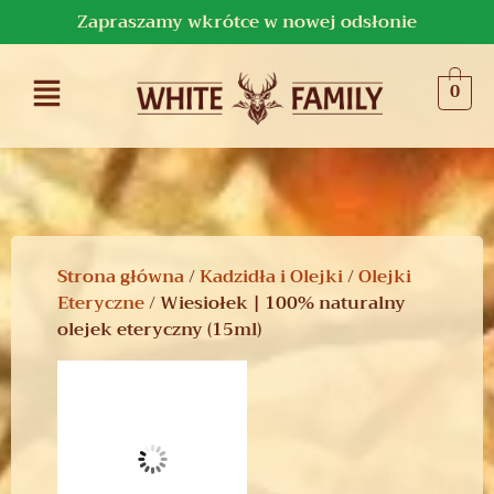
Zapraszamy wkrótce w nowej odsłonie
0
Strona główna
/
Kadzidła i Olejki
/
Olejki
Eteryczne
/ Wiesiołek | 100% naturalny
olejek eteryczny (15ml)