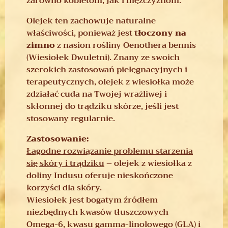
zarówno kobietom, jak i mężczyznom.
Olejek ten zachowuje naturalne
właściwości, ponieważ jest
tłoczony na
zimno
z nasion rośliny Oenothera bennis
(Wiesiołek Dwuletni). Znany ze swoich
szerokich zastosowań pielęgnacyjnych i
terapeutycznych, olejek z wiesiołka może
zdziałać cuda na Twojej wrażliwej i
skłonnej do trądziku skórze, jeśli jest
stosowany regularnie.
Zastosowanie:
Łagodne rozwiązanie problemu starzenia
się skóry i trądziku
– olejek z wiesiołka z
doliny Indusu oferuje nieskończone
korzyści dla skóry.
Wiesiołek jest bogatym źródłem
niezbędnych kwasów tłuszczowych
Omega-6, kwasu gamma-linolowego (GLA) i