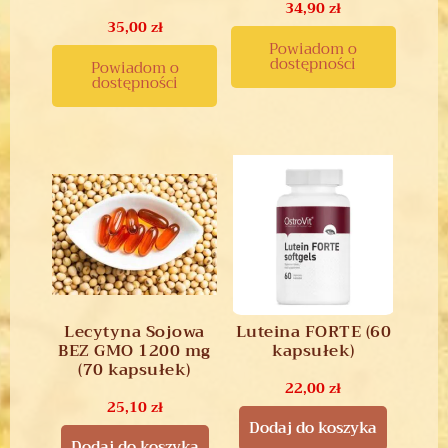
34,90
zł
35,00
zł
Powiadom o
dostępności
Powiadom o
dostępności
Lecytyna Sojowa
Luteina FORTE (60
BEZ GMO 1200 mg
kapsułek)
(70 kapsułek)
22,00
zł
25,10
zł
Dodaj do koszyka
Dodaj do koszyka