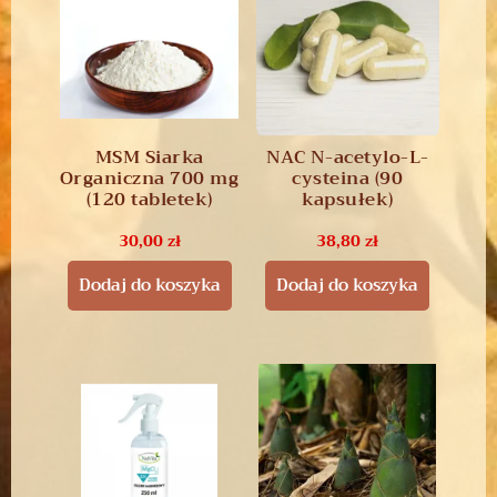
MSM Siarka
NAC N-acetylo-L-
Organiczna 700 mg
cysteina (90
(120 tabletek)
kapsułek)
30,00
zł
38,80
zł
Dodaj do koszyka
Dodaj do koszyka