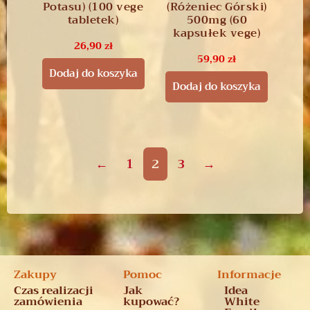
Potasu) (100 vege
(Różeniec Górski)
tabletek)
500mg (60
kapsułek vege)
26,90
zł
59,90
zł
Dodaj do koszyka
Dodaj do koszyka
←
1
2
3
→
Zakupy
Pomoc
Informacje
Czas realizacji
Jak
Idea
zamówienia
kupować?
White