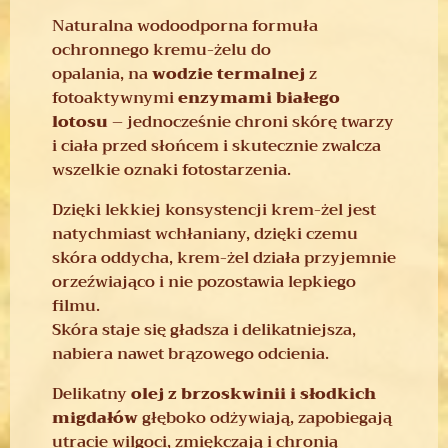
Naturalna wodoodporna formuła
ochronnego kremu-żelu do
opalania, na
wodzie termalnej
z
fotoaktywnymi
enzymami białego
lotosu
– jednocześnie chroni skórę twarzy
i ciała przed słońcem i skutecznie zwalcza
wszelkie oznaki fotostarzenia.
Dzięki lekkiej konsystencji krem-żel ​​jest
natychmiast wchłaniany, dzięki czemu
skóra oddycha, krem-żel działa przyjemnie
orzeźwiająco i nie pozostawia lepkiego
filmu.
Skóra staje się gładsza i delikatniejsza,
nabiera nawet brązowego odcienia.
Delikatny
olej z brzoskwinii i słodkich
migdałów
głęboko odżywiają, zapobiegają
utracie wilgoci, zmiękczają i chronią