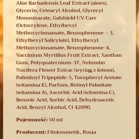
Aloe Barbadensis Leaf Extract (aloes),
Glycerin, Cetearyl Alcohol, Glyceryl
Monostearate, Galshield UV Care
(Octocrylene, Ethylhexyl
Methoxycinnamate, Benzophenone – 3,
Ethylhexyl Salicylate), Ethylhexyl
Methoxycinnamate, Benzophenone-4,
Vaccinium Myrtillus Fruit Extract, Xanthan
Gum, Polyquaternium-37, Nelumbo
Nucifera Flower Extrac (wyciąg z lotosu),
Palmitoyl Tripeptide-5, Tocopheryl Acetate
(witamina Е), Parfum, Retinyl Palmitate
(witamina А), Ascorbic Acid (witamina С),
Benzoic Acid, Sorbic Acid, Dehydroacetic
Acid, Benzyl Alcohol, CI 42090.
Pojemność:
50 ml
Producent:
Fitokosmetik, Rosja