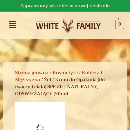
Zapraszamy wkrótce w nowej odsłonie
0
Strona główna
/
Kosmetyki
/
Kobieta i
Mężczyzna
/ Żel / Krem do Opalania (do
twarzy i ciała) SPF 20 | NATURALNY,
ODŚWIEŻAJĄCY (50ml)