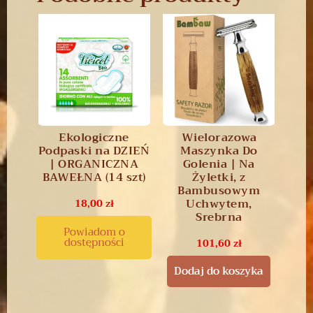
Ekologiczne
Wielorazowa
Podpaski na DZIEŃ
Maszynka Do
| ORGANICZNA
Golenia | Na
BAWEŁNA (14 szt)
Żyletki, z
Bambusowym
Uchwytem,
18,00
zł
Srebrna
Powiadom o
dostępności
101,60
zł
Dodaj do koszyka