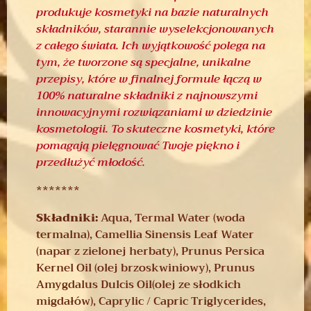
produkuje kosmetyki na bazie naturalnych
składników, starannie wyselekcjonowanych
z całego świata. Ich wyjątkowość polega na
tym, że tworzone są specjalne, unikalne
przepisy, które w finalnej formule łączą w
100% naturalne składniki z najnowszymi
innowacyjnymi rozwiązaniami w dziedzinie
kosmetologii. To skuteczne kosmetyki, które
pomagają pielęgnować Twoje piękno i
przedłużyć młodość.
*******
Składniki:
Aqua, Termal Water (woda
termalna), Camellia Sinensis Leaf Water
(napar z zielonej herbaty), Prunus Persica
Kernel Oil (olej brzoskwiniowy), Prunus
Amygdalus Dulcis Oil(olej ze słodkich
migdałów), Caprylic / Capric Triglycerides,