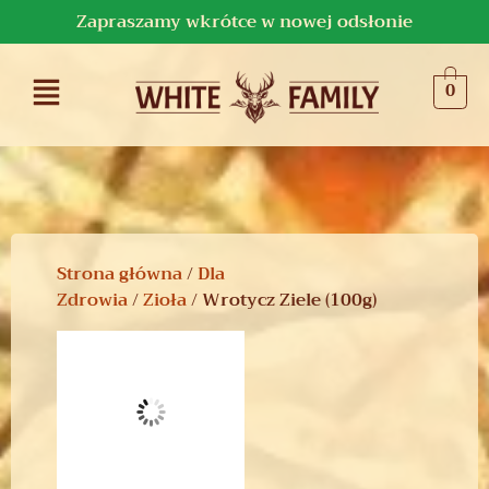
Zapraszamy wkrótce w nowej odsłonie
0
Strona główna
/
Dla
Zdrowia
/
Zioła
/ Wrotycz Ziele (100g)