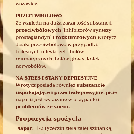
wszawicy.
PRZECIWBÓLOWO
Ze względu na dużą zawartość substancji
przeciwbólowych
(inhibitorów syntezy
prostaglandyn) i
rozkurczowych
wrotycz
działa przeciwbólowo w przypadku
bolesnych miesiączek, bólów
reumatycznych, bólów głowy, kolek,
nerwobólów.
NA STRES I STANY DEPRESYJNE
Wrotycz posiada również
substancje
uspokajające i przeciwdepresyjne
, picie
naparu jest wskazane w przypadku
problemów ze snem.
Propozycja spożycia
Napar:
1-2 łyżeczki ziela zalej szklanką