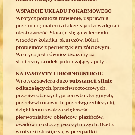
WSPARCIE UKŁADU POKARMOWEGO
Wrotycz pobudza trawienie, usprawnia
przemianę materii a także łagodzi wzdęcia i
niestrawność.
S
tosuje się go w leczeniu
wrzodów żołądka, skurczów, bólu i
problemów z pęcherzykiem żółciowym.
Wrotycz jest również uważany za
skuteczny środek pobudzający apetyt.
NA PASOŻYTY I DROBNOUSTROJE
Wrotycz zawiera dużo
substancji silnie
odkażających
(przeciwroztoczowych,
przeciwrobaczych, przeciwbakteryjnych,
przeciwwirusowych, przeciwgrzybiczych),
dzięki temu zwalcza większość
pierwotniaków, obleńców, płazińców,
owadów i roztoczy pasożytniczych. Ocet z
wrotyczu stosuje się w przypadku