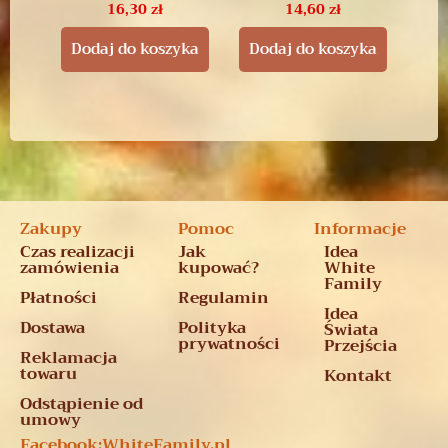
16,30
zł
14,60
zł
Dodaj do koszyka
Dodaj do koszyka
Zakupy
Pomoc
Informacje
Czas realizacji
Jak
Idea
zamówienia
kupować?
White
Family
Płatności
Regulamin
Idea
Dostawa
Polityka
Świata
prywatności
Przejścia
Reklamacja
towaru
Kontakt
Odstąpienie od
umowy
Facebook:
WhiteFamily.pl