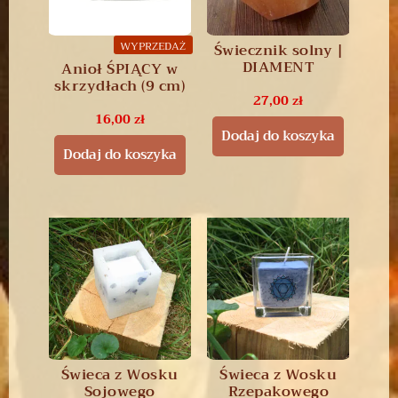
WYPRZEDAŻ
Świecznik solny |
DIAMENT
Anioł ŚPIĄCY w
skrzydłach (9 cm)
27,00
zł
16,00
zł
Dodaj do koszyka
Dodaj do koszyka
Świeca z Wosku
Świeca z Wosku
Sojowego
Rzepakowego