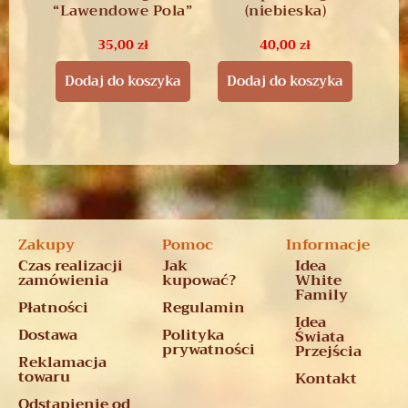
“Lawendowe Pola”
(niebieska)
35,00
zł
40,00
zł
Dodaj do koszyka
Dodaj do koszyka
Zakupy
Pomoc
Informacje
Czas realizacji
Jak
Idea
zamówienia
kupować?
White
Family
Płatności
Regulamin
Idea
Dostawa
Polityka
Świata
prywatności
Przejścia
Reklamacja
towaru
Kontakt
Odstąpienie od