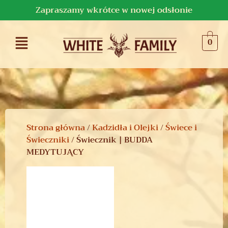
Zapraszamy wkrótce w nowej odsłonie
0
Strona główna
/
Kadzidła i Olejki
/
Świece i
Świeczniki
/ Świecznik | BUDDA
MEDYTUJĄCY