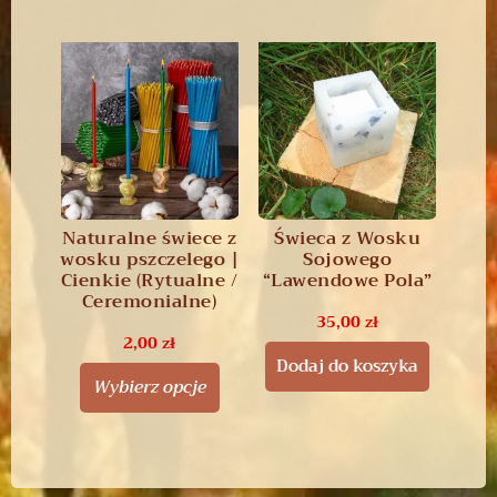
Naturalne świece z
Świeca z Wosku
wosku pszczelego |
Sojowego
Cienkie (Rytualne /
“Lawendowe Pola”
Ceremonialne)
35,00
zł
2,00
zł
Dodaj do koszyka
Wybierz opcje