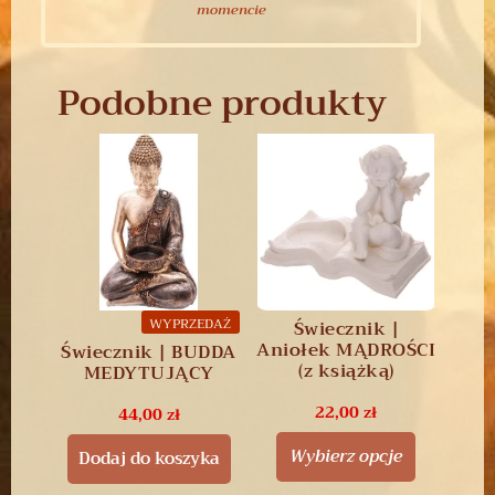
momencie
Podobne produkty
WYPRZEDAŻ
Świecznik |
Aniołek MĄDROŚCI
Świecznik | BUDDA
(z książką)
MEDYTUJĄCY
22,00
zł
44,00
zł
Wybierz opcje
Dodaj do koszyka