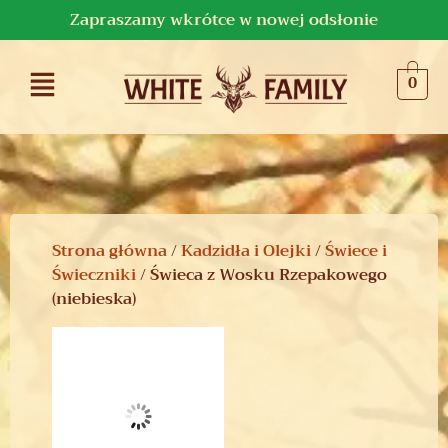
Zapraszamy wkrótce w nowej odsłonie
0
Strona główna
/
Kadzidła i Olejki
/
Świece i
Świeczniki
/ Świeca z Wosku Rzepakowego
(niebieska)