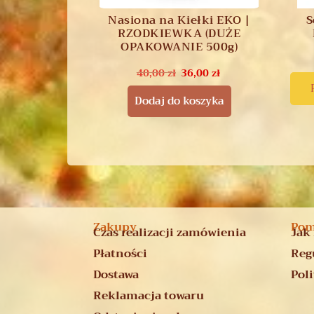
Nasiona na Kiełki EKO |
S
RZODKIEWKA (DUŻE
OPAKOWANIE 500g)
40,00
zł
36,00
zł
Dodaj do koszyka
Zakupy
Po
Czas realizacji zamówienia
Jak
Płatności
Reg
Dostawa
Pol
Reklamacja towaru