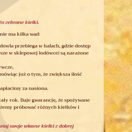
o zebrane kiełki.
nie ma kilka wad:
dowla przebiega w halach, gdzie dostęp
wsze w sklepowej lodówce) są narażone
ywcze,
mówiąc już o tym, że zwiększa ilość
apłacimy za nasiona.
cały rok. Daje gwarancję, że spożywane
możemy próbować różnych kiełków i
iaj swoje własne kiełki z dobrej