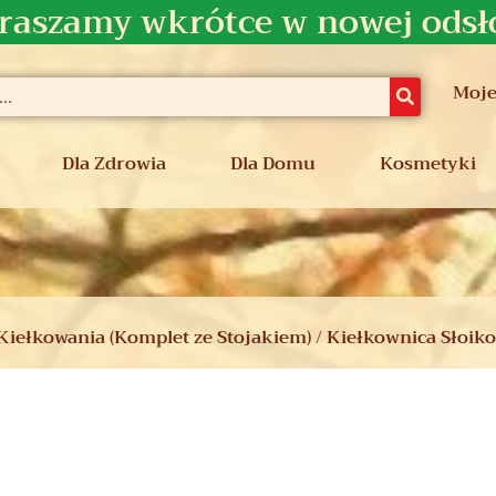
raszamy wkrótce w nowej odsł
Moje
Dla Zdrowia
Dla Domu
Kosmetyki
 Kiełkowania (Komplet ze Stojakiem) / Kiełkownica Słoik