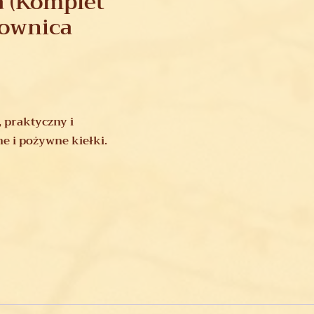
a (Komplet
kownica
 praktyczny i
 i pożywne kiełki.