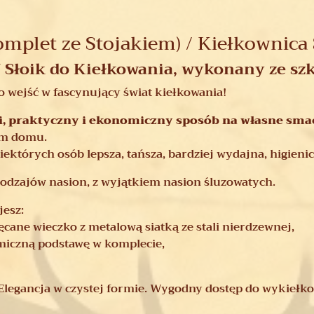
omplet ze Stojakiem) / Kiełkownica
oik do Kiełkowania, wykonany ze szkł
 wejść w fascynujący świat kiełkowania!
, praktyczny i ekonomiczny sposób na własne smac
nym domu.
iektórych osób lepsza, tańsza, bardziej wydajna, higieni
 rodzajów nasion, z wyjątkiem nasion śluzowatych.
jesz:
cane wieczko z metalową siatką ze stali nierdzewnej,
amiczną podstawę w komplecie,
. Elegancja w czystej formie. Wygodny dostęp do wykiełk