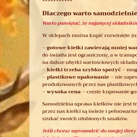
***********
Dlaczego warto samodzielnie
Warto pamiętać, że najwięcej składnik
W sklepach można kupić rozwinięte już
–
gotowe kiełki zawierają mniej wa
do światła jest ograniczony, a w tran
na dalsze ubytki wartościowych składn
–
kiełki trzeba szybko spożyć
– mogą
–
plastikowe opakowanie
– nie zapew
produkowanych przez nas plastikowyc
–
wysoka cena
– częste kupowanie go
Samodzielna uprawa kiełków nie jest t
przez nas kiełki są świeże i pełnowar
szukać swoich ulubionych smaków.
Jeśli chcesz wprowadzić do swojej diety