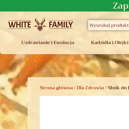
Zap
Uzdrawianie i Ewolucja
Kadzidła i Olejki
Strona główna
/
Dla Zdrowia
/ Słoik do