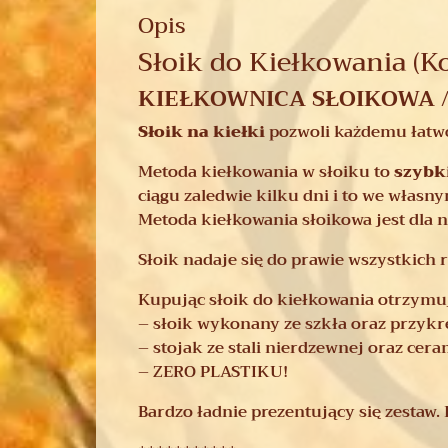
Opis
Słoik do Kiełkowania (K
KIEŁKOWNICA SŁOIKOWA / Sł
Słoik na kiełki
pozwoli każdemu łatwo
Metoda kiełkowania w słoiku to
szybki
ciągu zaledwie kilku dni i to we włas
Metoda kiełkowania słoikowa jest dla n
Słoik nadaje się do prawie wszystkich
Kupując słoik do kiełkowania otrzymu
– słoik wykonany ze szkła oraz przykrę
– stojak ze stali nierdzewnej oraz cer
– ZERO PLASTIKU!
Bardzo ładnie prezentujący się zestaw