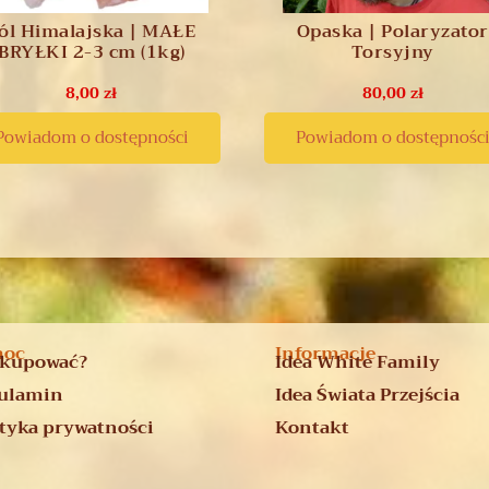
ól Himalajska | MAŁE
Opaska | Polaryzator
BRYŁKI 2-3 cm (1kg)
Torsyjny
8,00
zł
80,00
zł
Powiadom o dostępności
Powiadom o dostępnośc
moc
Informacje
 kupować?
Idea White Family
ulamin
Idea Świata Przejścia
ityka prywatności
Kontakt