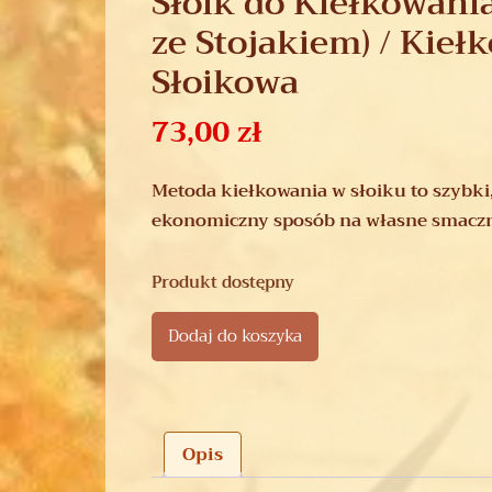
Słoik do Kiełkowani
ze Stojakiem) / Kieł
Słoikowa
73,00
zł
Metoda kiełkowania w słoiku to szybki,
ekonomiczny sposób na własne smaczne
Produkt dostępny
Dodaj do koszyka
Opis