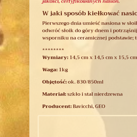
jakości, certyfikowanych nasion.
W jaki sposób kiełkować nasi
Pierwszego dnia umieść nasiona w słoik
odwróć słoik do góry dnem i potrząśni
wsporniku na ceramicznej podstawie; t
********
Wymiary:
14,5 cm x 14,5 cm x 15,5 c
Waga:
1kg
Objętość:
ok. 830/850ml
Materiał:
szkło i stal nierdzewna
Producent:
Bavicchi, GEO