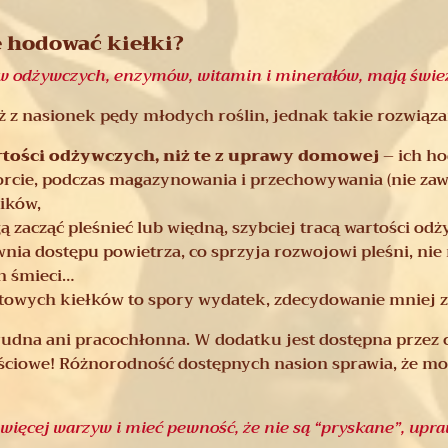
 hodować kiełki?
ów odżywczych, enzymów, witamin i minerałów, mają śwież
 z nasionek pędy młodych roślin, jednak takie rozwiąza
rtości odżywczych, niż te z uprawy domowej
– ich ho
sporcie, podczas magazynowania i przechowywania (nie za
ików,
 zacząć pleśnieć lub więdną, szybciej tracą wartości odż
nia dostępu powietrza, co sprzyja rozwojowi pleśni, nie 
h śmieci…
towych kiełków to spory wydatek, zdecydowanie mniej z
rudna ani pracochłonna. W dodatku jest dostępna przez 
tościowe! Różnorodność dostępnych nasion sprawia, że 
 więcej warzyw i mieć pewność, że nie są “pryskane”, upraw