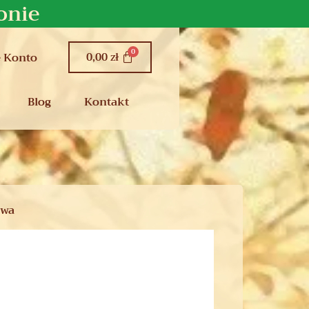
onie
0,00
zł
 Konto
Blog
Kontakt
owa