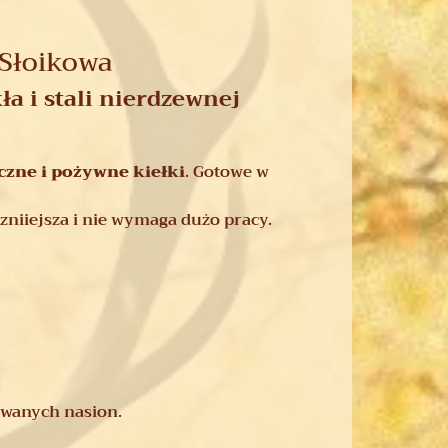
 Słoikowa
a i stali nierdzewnej
zne i pożywne kiełki
. Gotowe w
czniiejsza i nie wymaga dużo pracy.
owanych nasion.