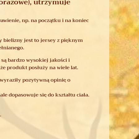
norazowe), utrzymuje
awienie, np. na początku i na koniec
bielizny jest to jersey z pięknym
ełnianego.
są bardzo wysokiej jakości i
że produkt posłuży na wiele lat.
 wyraziły pozytywną opinię o
 dopasowuje się do kształtu ciała.
.