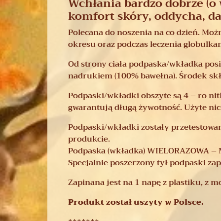
Wchłania bardzo dobrze (o 
komfort skóry, oddycha, da
Polecana do noszenia na co dzień. Możn
okresu oraz podczas leczenia globulka
Od strony ciała podpaska/wkładka posi
nadrukiem (100% bawełna). Środek sk
Podpaski/wkładki obszyte są 4 – ro ni
gwarantują długą żywotność. Użyte nici
Podpaski/wkładki zostały przetestowane
produkcie.
Podpaska (wkładka) WIELORAZOWA – MIN
Specjalnie poszerzony tył podpaski zap
Zapinana jest na 1 napę z plastiku, z m
Produkt został uszyty w Polsce.