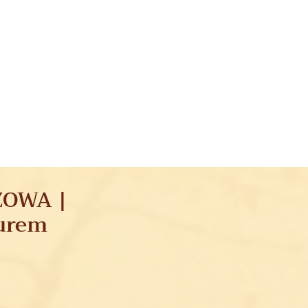
ZOWA |
lurem