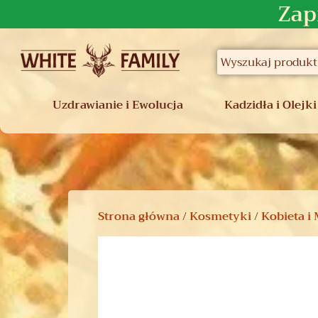
Zap
Uzdrawianie i Ewolucja
Kadzidła i Olejki
Strona główna
/
Kosmetyki
/
Kobieta i