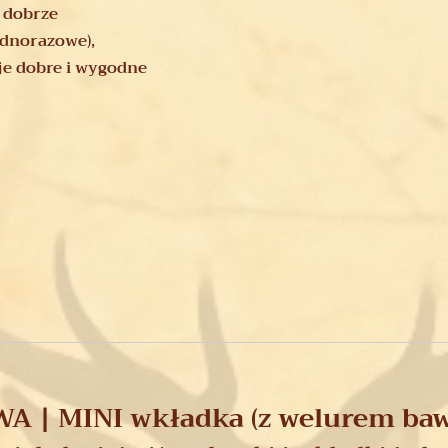
 dobrze
jednorazowe),
je dobre i wygodne
 | MINI wkładka (z welurem ba