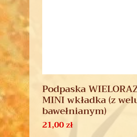
Podpaska WIELORA
MINI wkładka (z we
bawełnianym)
21,00
zł