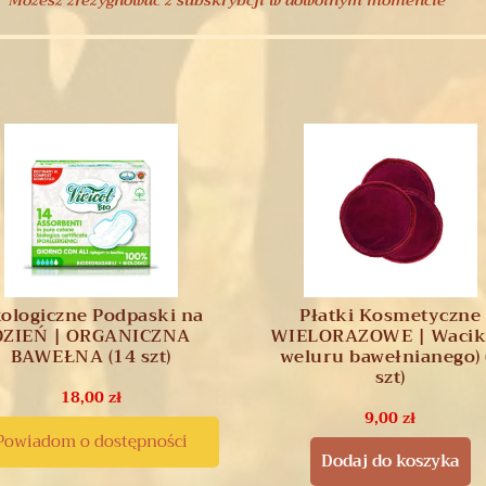
ologiczne Podpaski na
Płatki Kosmetyczne
DZIEŃ | ORGANICZNA
WIELORAZOWE | Waciki
BAWEŁNA (14 szt)
weluru bawełnianego) 
szt)
18,00
zł
9,00
zł
Powiadom o dostępności
Dodaj do koszyka