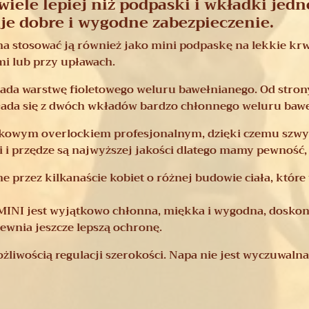
wiele lepiej niż podpaski i wkładki jed
je dobre i wygodne zabezpieczenie.
a stosować ją również jako mini podpaskę na lekkie krw
mi lub przy upławach.
ada warstwę fioletowego weluru bawełnianego. Od strony 
łada się z dwóch wkładów bardzo chłonnego weluru baw
tkowym overlockiem profesjonalnym, dzięki czemu szwy 
 i przędze są najwyższej jakości dlatego mamy pewność, 
 przez kilkanaście kobiet o różnej budowie ciała, które
I jest wyjątkowo chłonna, miękka i wygodna, doskonale
ewnia jeszcze lepszą ochronę.
ożliwością regulacji szerokości. Napa nie jest wyczuwalna