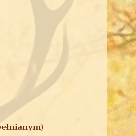
wełnianym)