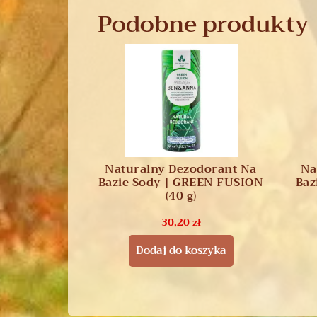
Podobne produkty
Naturalny Dezodorant Na
Na
Bazie Sody | GREEN FUSION
Baz
(40 g)
30,20
zł
Dodaj do koszyka