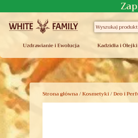
Zap
Uzdrawianie i Ewolucja
Kadzidła i Olejki
Strona główna
/
Kosmetyki
/
Deo i Per