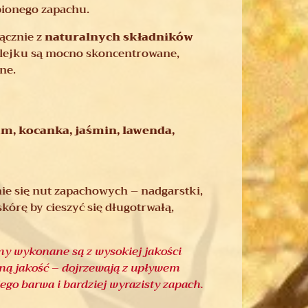
bionego zapachu.
ącznie z
naturalnych składników
lejku są mocno skoncentrowane,
ne.
m, kocanka, jaśmin, lawenda,
nie się nut zapachowych – nadgarstki,
kórę by cieszyć się długotrwałą,
my wykonane są z wysokiej jakości
lną jakość – dojrzewają z upływem
jego barwa i bardziej wyrazisty zapach.