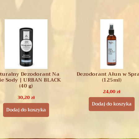
turalny Dezodorant Na
Dezodorant Ałun w Spr
ie Sody | URBAN BLACK
(125ml)
(40 g)
24,00
zł
30,20
zł
Dodaj do koszyka
Dodaj do koszyka