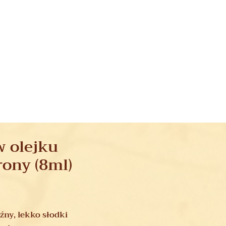
w olejku
ony (8ml)
ny, lekko słodki