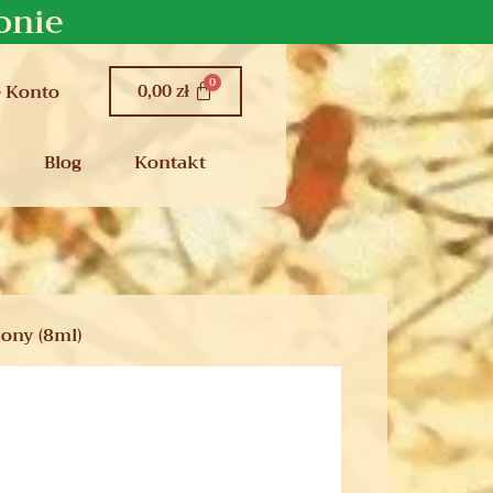
onie
0,00
zł
 Konto
Blog
Kontakt
ony (8ml)