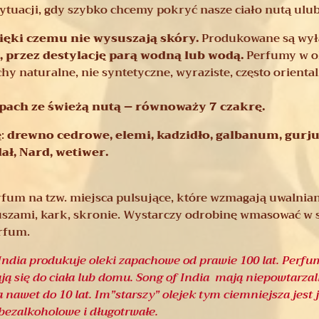
sytuacji, gdy szybko chcemy pokryć nasze ciało nutą ulu
zięki czemu nie wysuszają skóry.
Produkowane są wył
), przez destylację parą wodną lub wodą.
Perfumy w o
chy naturalne, nie syntetyczne, wyraziste, często oriental
pach ze świeżą nutą – równoważy 7 czakrę.
ę:
drewno cedrowe, elemi, kadzidło, galbanum, gurju
dał, Nard, wetiwer.
erfum na tzw. miejsca pulsujące, które wzmagają uwalnia
za uszami, kark, skronie. Wystarczy odrobinę wmasować w s
rfum.
ndia produkuje oleki zapachowe od prawie 100 lat. Perfu
ą się do ciała lub domu. Song of India mają niepowtarza
nawet do 10 lat. Im”starszy” olejek tym ciemniejsza jest 
ezalkoholowe i długotrwałe.