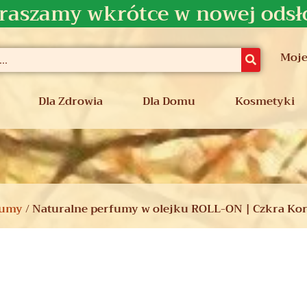
raszamy wkrótce w nowej odsł
Moje
Dla Zdrowia
Dla Domu
Kosmetyki
fumy
/ Naturalne perfumy w olejku ROLL-ON | Czkra Kor