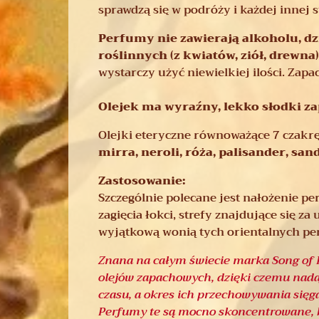
sprawdzą się w podróży i każdej innej 
Perfumy nie zawierają alkoholu, d
roślinnych (z kwiatów, ziół, drewna
wystarczy użyć niewielkiej ilości. Zapa
Olejek ma wyraźny, lekko słodki za
Olejki eteryczne równoważące 7 czakr
mirra, neroli, róża, palisander, san
Zastosowanie:
Szczególnie polecane jest nałożenie p
zagięcia łokci, strefy znajdujące się 
wyjątkową wonią tych orientalnych pe
Znana na całym świecie marka Song of I
olejów zapachowych, dzięki czemu nadaj
czasu, a okres ich przechowywania sięga 
Perfumy te są mocno skoncentrowane, b