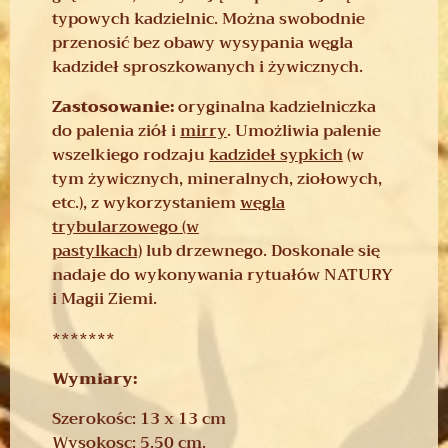
typowych kadzielnic. Można swobodnie
przenosić bez obawy wysypania węgla
kadzideł sproszkowanych i żywicznych.
Zastosowanie:
oryginalna kadzielniczka
do palenia ziół i
mirry
. Umożliwia palenie
wszelkiego rodzaju
kadzideł sypkich
(w
tym żywicznych, mineralnych, ziołowych,
etc.), z wykorzystaniem
węgla
trybularzowego (w
pastylkach)
lub drzewnego. Doskonale się
nadaje do wykonywania rytuałów NATURY
i Magii Ziemi.
*******
Wymiary:
Szerokośc: 13 x 13 cm
Wysokosc: 5.50 cm.