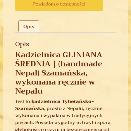
Powiadom o dostępności
Opis
Opis
Kadzielnica GLINIANA
ŚREDNIA | (handmade
Nepal) Szamańska,
wykonana ręcznie w
Nepalu
Jest to
kadzielnica Tybetańsko-
Szamańska
, prosto z Nepalu, ręcznie
wykonana i wypalana w tradycyjnych
piecach. Posiada wygodny uchwyt i sporą
głębokość, co czyni ją bezpieczniejszą od