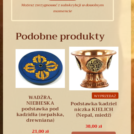
Możesz zrezygnować z subskrybcji w dowolnym
momencie
Podobne produkty
WYPRZEDAŻ
WADŻRA,
NIEBIESKA
Podstawka/kadziel
podstawka pod
niczka KIELICH
kadzidła (nepalska,
(Nepal, miedź)
drewniana)
38,00
zł
21,00
zł