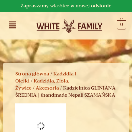
Zapraszamy wkrótce w nowej odsłonie
0
Strona główna
/
Kadzidła i
Olejki
/
Kadzidła, Zioła,
Żywice
/
Akcesoria
/ Kadzielnica GLINIANA
ŚREDNIA | (handmade Nepal) SZAMAŃSKA