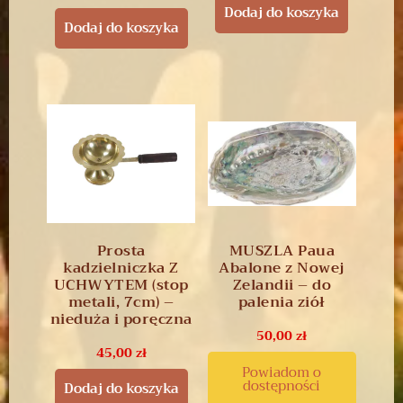
Dodaj do koszyka
Dodaj do koszyka
Prosta
MUSZLA Paua
kadzielniczka Z
Abalone z Nowej
UCHWYTEM (stop
Zelandii – do
metali, 7cm) –
palenia ziół
nieduża i poręczna
50,00
zł
45,00
zł
Powiadom o
dostępności
Dodaj do koszyka