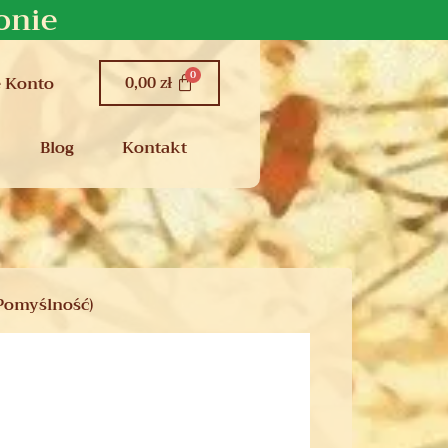
onie
0,00
zł
 Konto
Blog
Kontakt
Pomyślność)