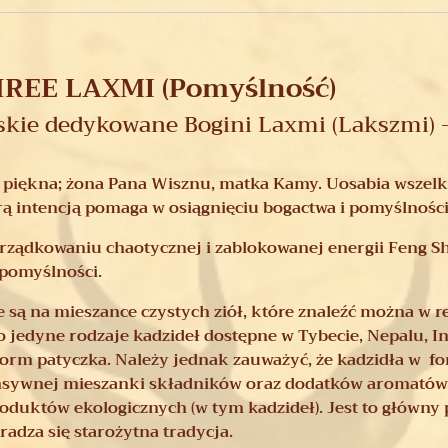
SHREE LAXMI
(Pomyślność)
ńskie dedykowane Bogini Laxmi (Lakszmi)
 i piękna; żona Pana Wisznu, matka Kamy. Uosabia wszel
erą intencją pomaga w osiągnięciu bogactwa i pomyślności
rządkowaniu chaotycznej i zablokowanej energii Feng Sh
 pomyślności.
e są na mieszance czystych ziół, które znaleźć można w 
 jedyne rodzaje kadzideł dostępne w Tybecie, Nepalu, In
m patyczka. Należy jednak zauważyć, że kadzidła w form
sywnej mieszanki składników oraz dodatków aromatów. 
produktów ekologicznych (w tym kadzideł). Jest to głów
adza się starożytna tradycja.