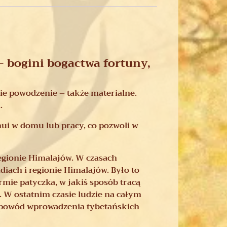
 –
bogini bogactwa fortuny,
kie powodzenie – także materialne.
.
ui w domu lub pracy, co pozwoli w
regionie Himalajów. W czasach
diach i regionie Himalajów. Było to
ie patyczka, w jakiś sposób tracą
W ostatnim czasie ludzie na całym
ny powód wprowadzenia tybetańskich