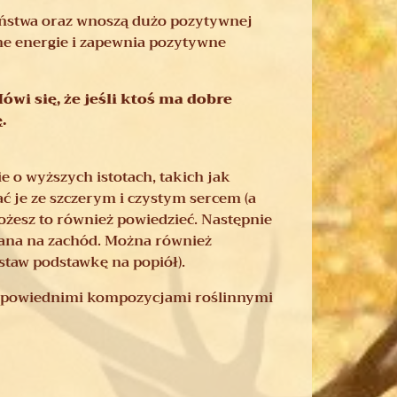
eństwa oraz wnoszą dużo pozytywnej
ne energie i zapewnia pozytywne
wi się, że jeśli ktoś ma dobre
.
ie o wyższych istotach, takich jak
ć je ze szczerym i czystym sercem (a
ożesz to również powiedzieć. Następnie
owana na zachód. Można również
staw podstawkę na popiół).
odpowiednimi kompozycjami roślinnymi