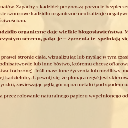
omatów. Zapachy z kadzideł przynoszą poczucie bezpiecz
ńskie sznurowe kadzidło organiczne neutralizuje negatyw
ściwościom.
dzidło organiczne daje wielkie błogosławieństwa. Mó
czystym sercem, paląc je – życzenia te spełniają się
 prawej stronie ciała, wizualizując lub myśląc w tym czas
Bodhisattwowie lub inne bóstwo, któremu chcesz ofiarowa
wa i ochronę). Jeśli masz inne życzenia lub modlitwy, m
ej kadzielnicy. Upewnij się, że płonąca część jest skier
yczku, zawieszając pętlą górną na metalu (pod spodem u
ją przez rolowanie naturalnego papieru wypełnionego 