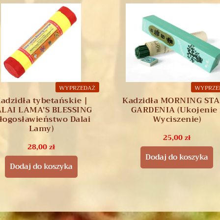
WYPRZEDAŻ
WYPRZE
adzidła tybetańskie |
Kadzidła MORNING STA
LAI LAMA’S BLESSING
GARDENIA (Ukojenie 
Błogosławieństwo Dalai
Wyciszenie)
Lamy)
25,00
zł
28,00
zł
Dodaj do koszyka
Dodaj do koszyka