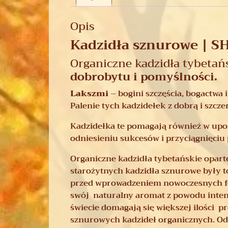
Opis
Kadzidła sznurowe | 
Organiczne kadzidła tybeta
dobrobytu i pomyślności.
Lakszmi
– bogini szczęścia, bogactwa
Palenie tych kadzidełek z dobrą i szcz
Kadzidełka te pomagają również w upo
odniesieniu sukcesów i przyciągnięciu
Organiczne kadzidła tybetańskie opart
starożytnych kadzidła sznurowe były to
przed wprowadzeniem nowoczesnych for
swój naturalny aromat z powodu inten
świecie domagają się większej ilości 
sznurowych kadzideł organicznych. Odr