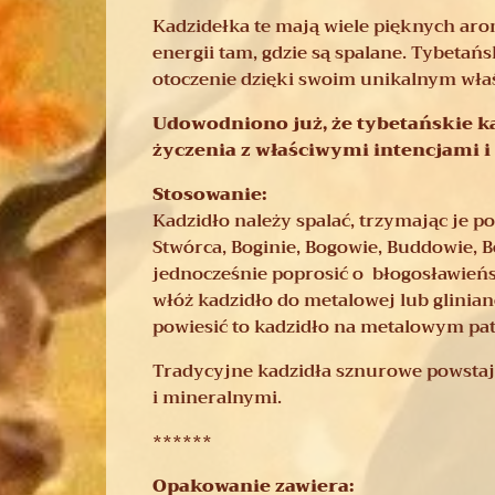
Kadzidełka te mają wiele pięknych ar
energii tam, gdzie są spalane. Tybeta
otoczenie dzięki swoim unikalnym wła
Udowodniono już, że tybetańskie ka
życzenia z właściwymi intencjami i 
Stosowanie:
Kadzidło należy spalać, trzymając je po
Stwórca, Boginie, Bogowie, Buddowie, 
jednocześnie poprosić o błogosławieńst
włóż kadzidło do metalowej lub glinian
powiesić to kadzidło na metalowym pat
Tradycyjne kadzidła sznurowe powsta
i mineralnymi.
******
Opakowanie zawiera: