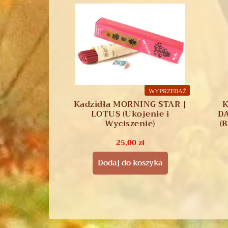
WYPRZEDAŻ
Kadzidła MORNING STAR |
K
LOTUS (Ukojenie i
DA
Wyciszenie)
(
25,00
zł
Dodaj do koszyka