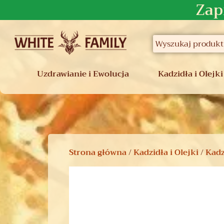
Zap
Uzdrawianie i Ewolucja
Kadzidła i Olejki
Strona główna
/
Kadzidła i Olejki
/
Kadz