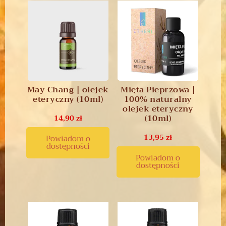
May Chang | olejek
Mięta Pieprzowa |
eteryczny (10ml)
100% naturalny
olejek eteryczny
(10ml)
14,90
zł
13,95
zł
Powiadom o
dostępności
Powiadom o
dostępności