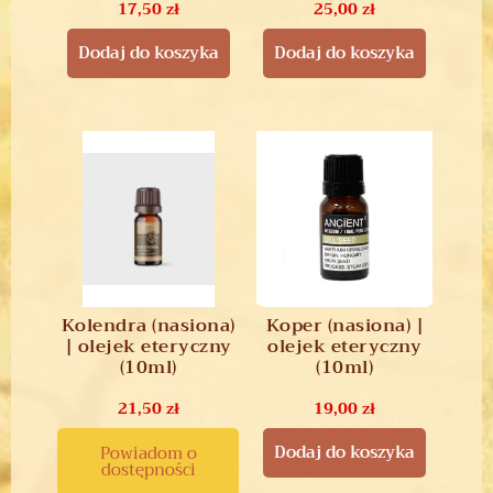
17,50
zł
25,00
zł
Dodaj do koszyka
Dodaj do koszyka
Kolendra (nasiona)
Koper (nasiona) |
| olejek eteryczny
olejek eteryczny
(10ml)
(10ml)
21,50
zł
19,00
zł
Dodaj do koszyka
Powiadom o
dostępności