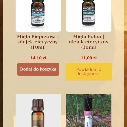
Mięta Pieprzowa |
Mięta Polna |
olejek eteryczny
olejek eteryczny
(10ml)
(10ml)
14,10
zł
11,00
zł
Dodaj do koszyka
Powiadom o
dostępności