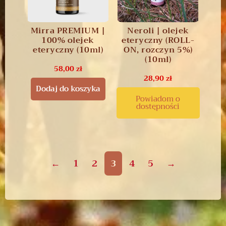
Mirra PREMIUM |
Neroli | olejek
100% olejek
eteryczny (ROLL-
eteryczny (10ml)
ON, rozczyn 5%)
(10ml)
58,00
zł
28,90
zł
Dodaj do koszyka
Powiadom o
dostępności
←
1
2
3
4
5
→