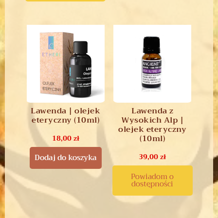
Lawenda | olejek
Lawenda z
eteryczny (10ml)
Wysokich Alp |
olejek eteryczny
(10ml)
18,00
zł
39,00
zł
Dodaj do koszyka
Powiadom o
dostępności