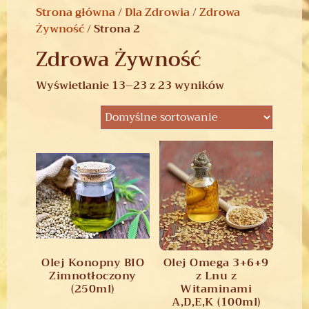
Strona główna
/
Dla Zdrowia
/
Zdrowa
Żywność
/ Strona 2
Zdrowa Żywność
Wyświetlanie 13–23 z 23 wyników
Olej Konopny BIO
Olej Omega 3+6+9
Zimnotłoczony
z Lnu z
(250ml)
Witaminami
A,D,E,K (100ml)