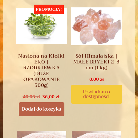
PROMOCJA!
Nasiona na Kiełki
Sól Himalajska |
EKO |
MAŁE BRYŁKI 2-3
RZODKIEWKA
cm (1kg)
(DUŻE
OPAKOWANIE
8,00
zł
500g)
Powiadom o
dostępności
40,00
zł
36,00
zł
Dodaj do koszyka