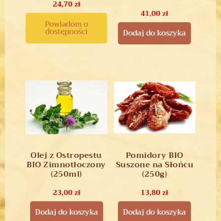
24,70
zł
41,00
zł
Powiadom o
dostępności
Dodaj do koszyka
Olej z Ostropestu
Pomidory BIO
BIO Zimnotłoczony
Suszone na Słońcu
(250ml)
(250g)
23,00
zł
13,80
zł
Dodaj do koszyka
Dodaj do koszyka