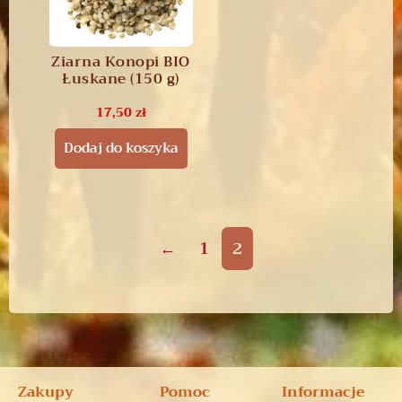
Ziarna Konopi BIO
Łuskane (150 g)
17,50
zł
Dodaj do koszyka
←
1
2
Zakupy
Pomoc
Informacje