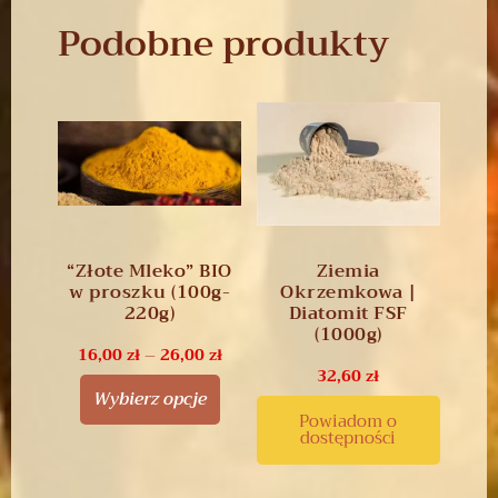
Podobne produkty
“Złote Mleko” BIO
Ziemia
w proszku (100g-
Okrzemkowa |
220g)
Diatomit FSF
(1000g)
16,00
zł
–
26,00
zł
32,60
zł
Wybierz opcje
Powiadom o
dostępności