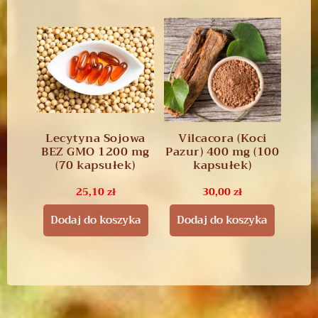
Lecytyna Sojowa
Vilcacora (Koci
BEZ GMO 1200 mg
Pazur) 400 mg (100
(70 kapsułek)
kapsułek)
25,10
zł
30,00
zł
Dodaj do koszyka
Dodaj do koszyka