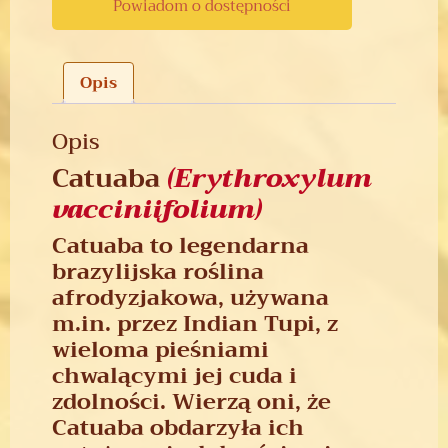
Powiadom o dostępności
Opis
Opis
Catuaba
(Erythroxylum
vacciniifolium)
Catuaba to legendarna
brazylijska roślina
afrodyzjakowa, używana
m.in. przez Indian Tupi, z
wieloma pieśniami
chwalącymi jej cuda i
zdolności. Wierzą oni, że
Catuaba obdarzyła ich