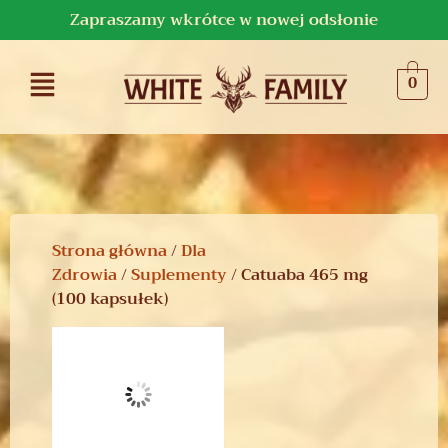
Zapraszamy wkrótce w nowej odsłonie
0
Strona główna
/
Dla
Zdrowia
/
Suplementy
/ Catuaba 465 mg
(100 kapsułek)