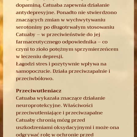
dopaminą. Catuaba zapewnia działanie
antydepresyjne. Ponadto nie stwierdzono
znaczących zmian w wychwytywaniu
serotoniny po długotrwałym stosowaniu
Catuaby – w przeciwieństwie do jej
farmaceutycznego odpowiednika – co
czyni to zioło potężnym sprzymierzeńcem
w leczeniu depresji.
Łagodzi stres i pozytywnie wpływa na
samopoczucie. Działa przeciwzapalnie i
przeciwbólowo.
Przeciwutleniacz
Catuaba wykazała znaczące działanie
neuroprotekcyjne. Właściwości
przeciwutleniające i przeciwzapalne
Catuaby chronią mózg przed
uszkodzeniami oksydacyjnymi i może ona
odgrywać rolę w ochronie przed