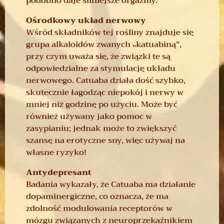
podobno daje silniejsze orgazmy.
Ośrodkowy układ nerwowy
Wśród składników tej rośliny znajduje się
grupa alkaloidów zwanych „katuabiną”,
przy czym uważa się, że związki te są
odpowiedzialne za stymulację układu
nerwowego. Catuaba działa dość szybko,
skutecznie łagodząc niepokój i nerwy w
mniej niż godzinę po użyciu. Może być
również używany jako pomoc w
zasypianiu; jednak może to zwiększyć
szansę na erotyczne sny, więc używaj na
własne ryzyko!
Antydepresant
Badania wykazały, że Catuaba ma działanie
dopaminergiczne, co oznacza, że ​​ma
zdolność modulowania receptorów w
mózgu związanych z neuroprzekaźnikiem