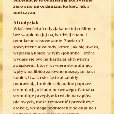
Substancje te oddziałują korzystnie
zarówno na organizm kobiet, jak i
mężczyzn.
Afrodyzjak
Właściwości afrodyzjakalne tej rośliny to
bez wątpienia jej najbardziej znane i
popularne zastosowanie. Zawiera 3
specyficzne alkaloidy, które, jak się uważa,
wspierają libido, w tym „johimbe”, która
wydaje się być najbardziej aktywnym
związkiem, który wywiera stymulujący
wpływ na libido zarówno mężczyzn, jak i
kobiet. Uważa się, że te alkaloidy
poprawiają funkcje seksualne poprzez
stymulację układu nerwowego. Catuaba
stymuluje przepływ krwi do narządów
płciowych, może wzmocnić i przedłużyć
erekcję, wzmaga podniecenie seksualne i