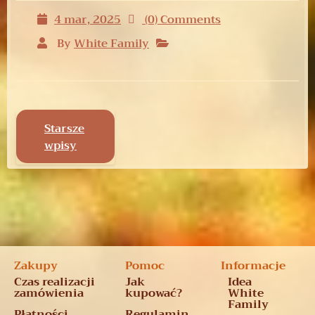
4 mar, 2025
(0) Comments
By
White Family
Starsze
wpisy
Zakupy
Pomoc
Informacje
Czas realizacji
Jak
Idea
zamówienia
kupować?
White
Family
Płatności
Regulamin