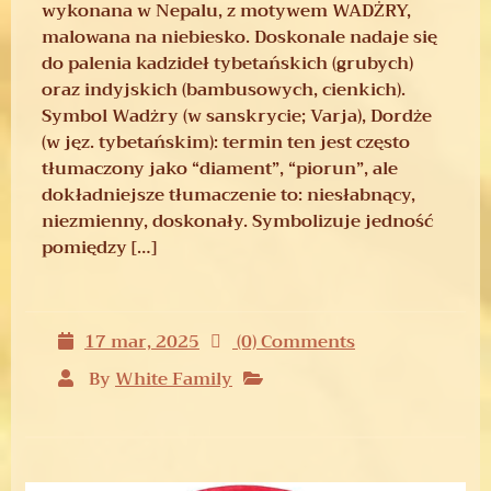
wykonana w Nepalu, z motywem WADŻRY,
malowana na niebiesko. Doskonale nadaje się
do palenia kadzideł tybetańskich (grubych)
oraz indyjskich (bambusowych, cienkich).
Symbol Wadżry (w sanskrycie; Varja), Dordże
(w jęz. tybetańskim): termin ten jest często
tłumaczony jako “diament”, “piorun”, ale
dokładniejsze tłumaczenie to: niesłabnący,
niezmienny, doskonały. Symbolizuje jedność
pomiędzy […]
17 mar, 2025
(0) Comments
By
White Family